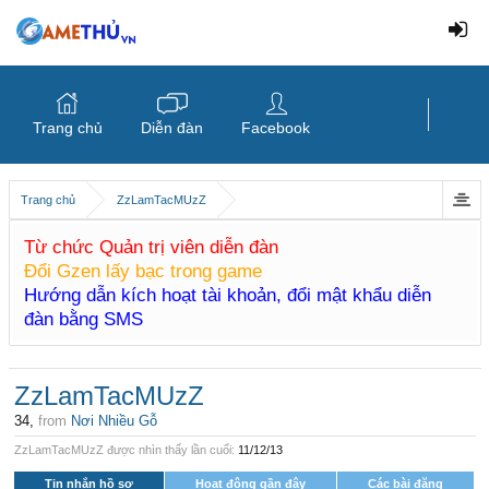
Trang chủ
Diễn đàn
Facebook
Trang chủ
ZzLamTacMUzZ
Từ chức Quản trị viên diễn đàn
Đổi Gzen lấy bạc trong game
Hướng dẫn kích hoạt tài khoản, đổi mật khẩu diễn
đàn bằng SMS
ZzLamTacMUzZ
34,
from
Nơi Nhiều Gỗ
ZzLamTacMUzZ được nhìn thấy lần cuối:
11/12/13
Tin nhắn hồ sơ
Hoạt động gần đây
Các bài đăng