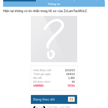
Thông tin
Hiện tại không có tin nhắn trong hồ sơ của ZzLamTacMUzZ.
Hoạt động cuối:
11/12/13
Tham gia ngày:
15/4/13
Bài viết:
1,302
Đã được thích:
63
USERID:
72721
21
Đang theo dõi