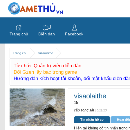
Trang chủ
Diễn đàn
Facebook
Trang chủ
visaolaithe
Từ chức Quản trị viên diễn đàn
Đổi Gzen lấy bạc trong game
Hướng dẫn kích hoạt tài khoản, đổi mật khẩu diễn đ
visaolaithe
15
cặp song sát
16/11/15
Tin nhắn hồ sơ
Hoạt độ
Hiện tại không có tin nhắn trong 