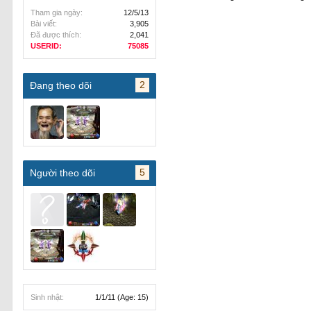
Tham gia ngày:
12/5/13
Bài viết:
3,905
Đã được thích:
2,041
USERID:
75085
2
Đang theo dõi
5
Người theo dõi
Sinh nhật:
1/1/11
(Age: 15)