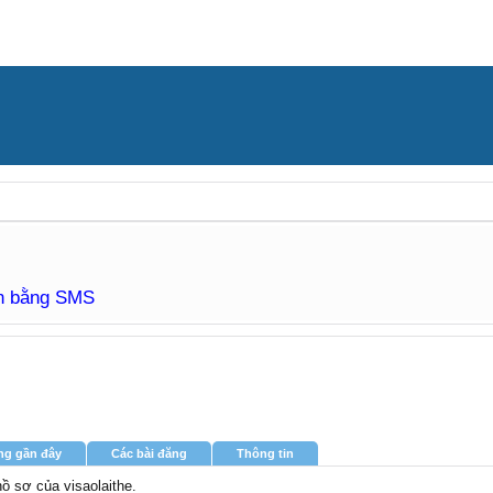
àn bằng SMS
ng gần đây
Các bài đăng
Thông tin
hồ sơ của visaolaithe.