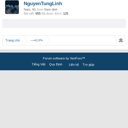
NguyenTungLinh
Nam, 40,
from
Nam dinh
Bài viết:
655
Đã được thích:
125
Trang chủ
—•V.I.P«
Forum software by XenForo™
Tiếng Việt
Quy Định
Liên hệ
Trợ giúp