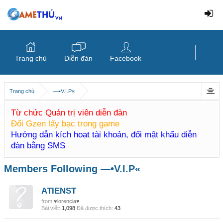
Trang chủ
Diễn đàn
Facebook
Trang chủ
—•V.I.P«
Từ chức Quản trị viên diễn đàn
Đổi Gzen lấy bạc trong game
Hướng dẫn kích hoạt tài khoản, đổi mật khẩu diễn
đàn bằng SMS
Members Following —•V.I.P«
ATIENST
from
♥lorencia♥
Bài viết:
1,098
Đã được thích:
43