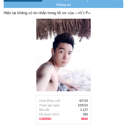
Thông tin
Hiện tại không có tin nhắn trong hồ sơ của —•V.I.P«.
Hoạt động cuối:
6/7/19
Tham gia ngày:
10/5/10
Bài viết:
2,127
Đã được thích:
266
USERID:
9840