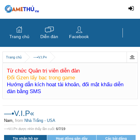
Trang chủ
Diễn đàn
Facebook
Trang chủ
—•V.I.P«
Từ chức Quản trị viên diễn đàn
Đổi Gzen lấy bạc trong game
Hướng dẫn kích hoạt tài khoản, đổi mật khẩu diễn
đàn bằng SMS
—•V.I.P«
Nam,
from
Nhà Trắng - USA
—•V.I.P« được nhìn thấy lần cuối:
6/7/19
Tin nhắn hồ sơ
Hoạt động gần đây
Các bài đăng