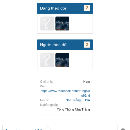
2
Đang theo dõi
2
Người theo dõi
Giới tính:
Nam
Web:
https://www.facebook.com/trunghie
u91nd
Nơi ở:
Nhà Trắng - USA
Nghề nghiệp:
Tổng Thống Nhà Trắng