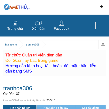
Trang chủ
Diễn đàn
Facebook
Trang chủ
tranhoa306
Từ chức Quản trị viên diễn đàn
Đổi Gzen lấy bạc trong game
Hướng dẫn kích hoạt tài khoản, đổi mật khẩu diễn
đàn bằng SMS
tranhoa306
Cư Dân
, 37
tranhoa306 được nhìn thấy lần cuối:
25/3/13
Tin nhắn hồ sơ
Hoạt động gần đây
Các bài đăng