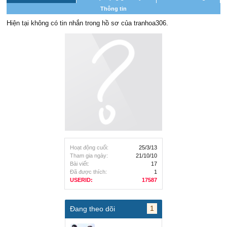
Thông tin
Hiện tại không có tin nhắn trong hồ sơ của tranhoa306.
Hoạt động cuối:
25/3/13
Tham gia ngày:
21/10/10
Bài viết:
17
Đã được thích:
1
USERID:
17587
1
Đang theo dõi