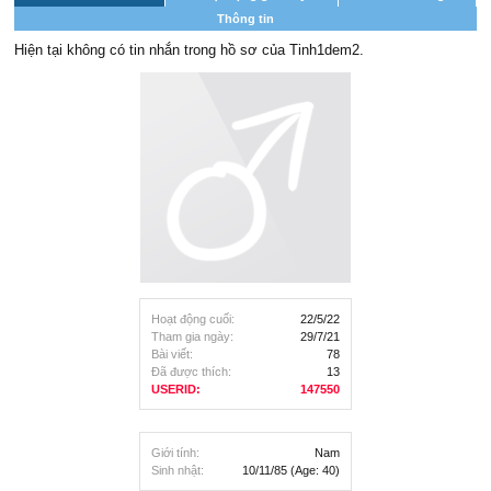
Thông tin
Hiện tại không có tin nhắn trong hồ sơ của Tinh1dem2.
Hoạt động cuối:
22/5/22
Tham gia ngày:
29/7/21
Bài viết:
78
Đã được thích:
13
USERID:
147550
Giới tính:
Nam
Sinh nhật:
10/11/85
(Age: 40)