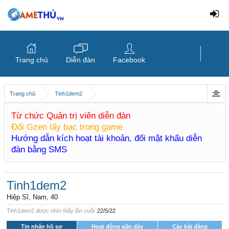
Trang chủ
Diễn đàn
Facebook
Trang chủ
Tinh1dem2
Từ chức Quản trị viên diễn đàn
Đổi Gzen lấy bạc trong game
Hướng dẫn kích hoạt tài khoản, đổi mật khẩu diễn
đàn bằng SMS
Tinh1dem2
Hiệp Sĩ
, Nam, 40
Tinh1dem2 được nhìn thấy lần cuối:
22/5/22
Tin nhắn hồ sơ
Hoạt động gần đây
Các bài đăng