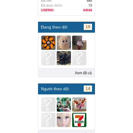
Bài viết:
995
Đã được thích:
73
USERID:
64549
19
Đang theo dõi
Xem tất cả
14
Người theo dõi