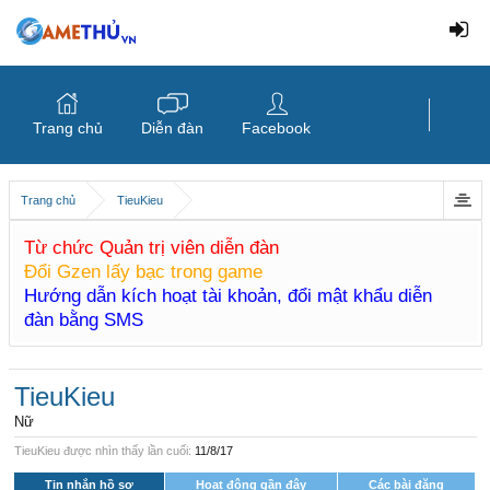
Trang chủ
Diễn đàn
Facebook
Trang chủ
TieuKieu
Từ chức Quản trị viên diễn đàn
Đổi Gzen lấy bạc trong game
Hướng dẫn kích hoạt tài khoản, đổi mật khẩu diễn
đàn bằng SMS
TieuKieu
Nữ
TieuKieu được nhìn thấy lần cuối:
11/8/17
Tin nhắn hồ sơ
Hoạt động gần đây
Các bài đăng