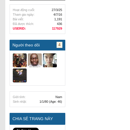
Hoạt động cuối:
27/3/25
Tham gia ngày:
4/7/16
Bài viết:
1,191
Đã được thích:
436
USERID:
117929
4
Người theo dõi
Giới tính:
Nam
Sinh nhật:
1/1/80
(Age: 46)
CHIA SẺ TRANG NÀY