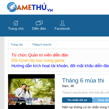
Trang chủ
Diễn đàn
Facebook
Trang chủ
Tháng 6 mùa thi
Từ chức Quản trị viên diễn đàn
Đổi Gzen lấy bạc trong game
Hướng dẫn kích hoạt tài khoản, đổi mật khẩu diễn đ
Tháng 6 mùa thi
Nam, 46
Tháng 6 mùa thi được nhìn thấy lần cuố
Tin nhắn hồ sơ
Hoạt độ
Hiện tại không có tin nhắn trong