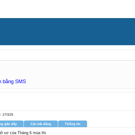
àn bằng SMS
i:
27/3/25
ng gần đây
Các bài đăng
Thông tin
 hồ sơ của Tháng 6 mùa thi.