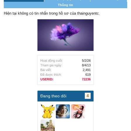
Thông tin
Hiện tại không có tin nhắn trong hồ sơ của thainguyentc.
Hoạt động cuối:
5/2/26
Tham gia ngày:
8/4/13
Bài viết:
2,491
Đã được thích:
619
USERID:
72236
4
Đang theo dõi