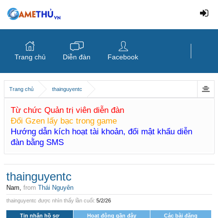
Trang chủ
Diễn đàn
Facebook
Trang chủ
thainguyentc
Từ chức Quản trị viên diễn đàn
Đổi Gzen lấy bạc trong game
Hướng dẫn kích hoạt tài khoản, đổi mật khẩu diễn
đàn bằng SMS
thainguyentc
Nam,
from
Thái Nguyên
thainguyentc được nhìn thấy lần cuối:
5/2/26
Tin nhắn hồ sơ
Hoạt động gần đây
Các bài đăng