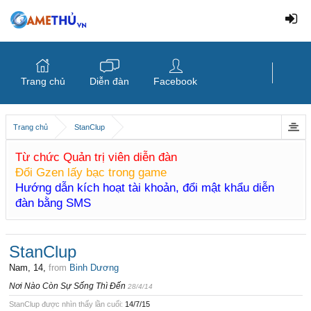
Trang chủ
Diễn đàn
Facebook
Trang chủ
StanClup
Từ chức Quản trị viên diễn đàn
Đổi Gzen lấy bạc trong game
Hướng dẫn kích hoạt tài khoản, đổi mật khẩu diễn
đàn bằng SMS
StanClup
Nam, 14,
from
Binh Dương
Nơi Nào Còn Sự Sống Thì Đến
28/4/14
StanClup được nhìn thấy lần cuối:
14/7/15