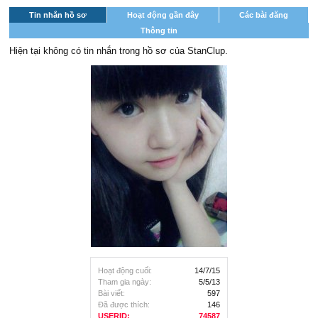
Tin nhắn hồ sơ
Hoạt động gần đây
Các bài đăng
Thông tin
Hiện tại không có tin nhắn trong hồ sơ của StanClup.
Hoạt động cuối:
14/7/15
Tham gia ngày:
5/5/13
Bài viết:
597
Đã được thích:
146
USERID:
74587