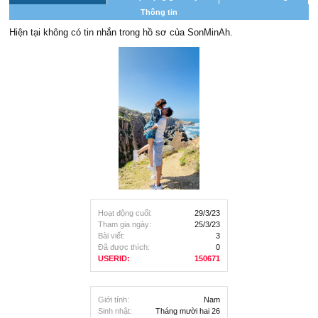
Thông tin
Hiện tại không có tin nhắn trong hồ sơ của SonMinAh.
Hoạt động cuối:
29/3/23
Tham gia ngày:
25/3/23
Bài viết:
3
Đã được thích:
0
USERID:
150671
Giới tính:
Nam
Sinh nhật:
Tháng mười hai 26