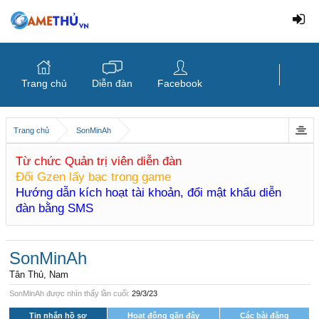
Trang chủ
Diễn đàn
Facebook
Trang chủ
SonMinAh
Từ chức Quản trị viên diễn đàn
Đổi Gzen lấy bạc trong game
Hướng dẫn kích hoạt tài khoản, đổi mật khẩu diễn
đàn bằng SMS
SonMinAh
Tân Thủ
, Nam
SonMinAh được nhìn thấy lần cuối:
29/3/23
Tin nhắn hồ sơ
Hoạt động gần đây
Các bài đăng