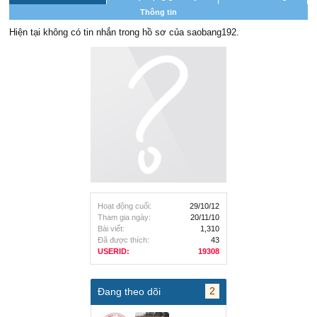
Thông tin
Hiện tại không có tin nhắn trong hồ sơ của saobang192.
Hoạt động cuối:
29/10/12
Tham gia ngày:
20/11/10
Bài viết:
1,310
Đã được thích:
43
USERID:
19308
2
Đang theo dõi