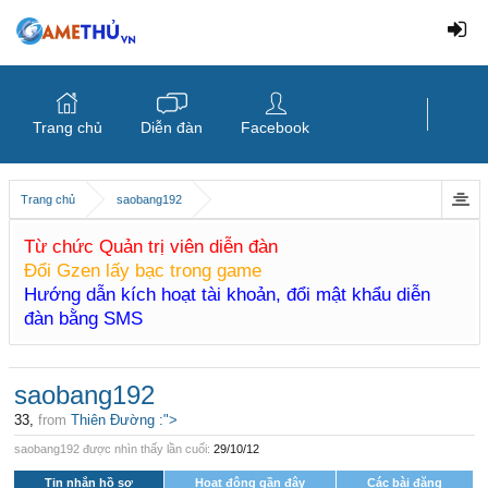
Trang chủ
Diễn đàn
Facebook
Trang chủ
saobang192
Từ chức Quản trị viên diễn đàn
Đổi Gzen lấy bạc trong game
Hướng dẫn kích hoạt tài khoản, đổi mật khẩu diễn
đàn bằng SMS
saobang192
33,
from
Thiên Đường :">
saobang192 được nhìn thấy lần cuối:
29/10/12
Tin nhắn hồ sơ
Hoạt động gần đây
Các bài đăng