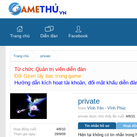
Trang chủ
Diễn đàn
Facebook
Trang chủ
private
Từ chức Quản trị viên diễn đàn
Đổi Gzen lấy bạc trong game
Hướng dẫn kích hoạt tài khoản, đổi mật khẩu diễn đ
private
from
Vĩnh Yên - Vĩnh Phúc
private được nhìn thấy lần cuối:
4/8/10
Tin nhắn hồ sơ
Hoạt độ
Hoạt động cuối:
4/8/10
Tham gia ngày:
29/9/09
Hiện tại không có tin nhắn trong 