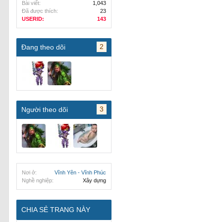
Bài viết:
1,043
Đã được thích:
23
USERID:
143
2
Đang theo dõi
3
Người theo dõi
Nơi ở:
Vĩnh Yên - Vĩnh Phúc
Nghề nghiệp:
Xây dựng
CHIA SẺ TRANG NÀY