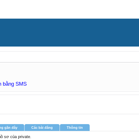
àn bằng SMS
ng gần đây
Các bài đăng
Thông tin
hồ sơ của private.