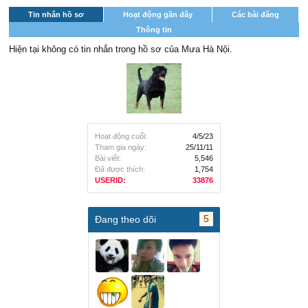
Tin nhắn hồ sơ
Hoạt động gần đây
Các bài đăng
Thông tin
Hiện tại không có tin nhắn trong hồ sơ của Mưa Hà Nội.
Hoạt động cuối:
4/5/23
Tham gia ngày:
25/11/11
Bài viết:
5,546
Đã được thích:
1,754
USERID:
33876
5
Đang theo dõi