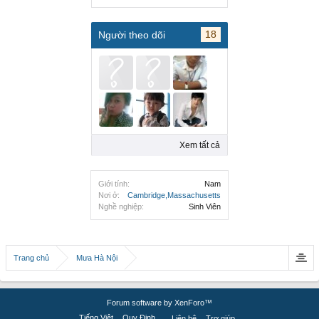
18
Người theo dõi
Xem tất cả
Giới tính:
Nam
Nơi ở:
Cambridge,Massachusetts
Nghề nghiệp:
Sinh Viên
Trang chủ
Mưa Hà Nội
Forum software by XenForo™
Tiếng Việt
Quy Định
Liên hệ
Trợ giúp