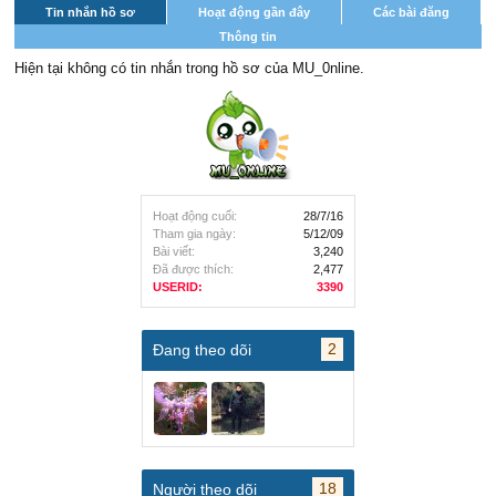
Tin nhắn hồ sơ
Hoạt động gần đây
Các bài đăng
Thông tin
Hiện tại không có tin nhắn trong hồ sơ của MU_0nline.
Hoạt động cuối:
28/7/16
Tham gia ngày:
5/12/09
Bài viết:
3,240
Đã được thích:
2,477
USERID:
3390
2
Đang theo dõi
18
Người theo dõi