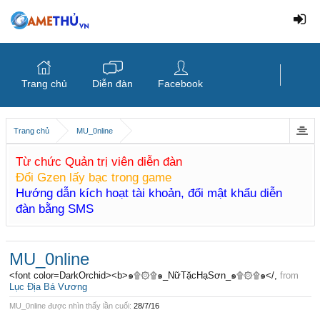
Trang chủ
Diễn đàn
Facebook
Trang chủ
MU_0nline
Từ chức Quản trị viên diễn đàn
Đổi Gzen lấy bạc trong game
Hướng dẫn kích hoạt tài khoản, đổi mật khẩu diễn
đàn bằng SMS
MU_0nline
<font color=DarkOrchid><b>๑۩۞۩๑_NữTặcHạSơn_๑۩۞۩๑</
,
from
Lục Địa Bá Vương
MU_0nline được nhìn thấy lần cuối:
28/7/16