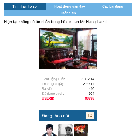
Tin nhắn hồ sơ
Hoạt động gần đây
Các bài đăng
Thông tin
Hiện tại không có tin nhắn trong hồ sơ của Mr Hưng Famil.
Hoạt động cuối:
31/12/14
Tham gia ngày:
27/9/14
Bài viết:
440
Đã được thích:
104
USERID:
98795
10
Đang theo dõi