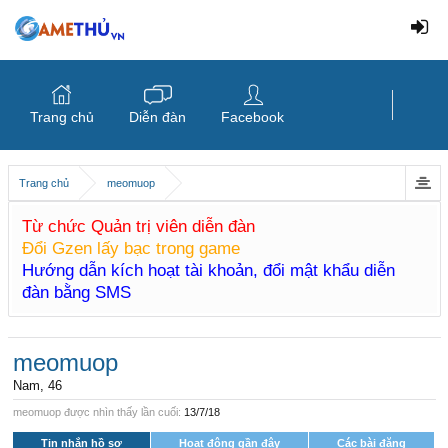
Trang chủ
Diễn đàn
Facebook
Trang chủ
meomuop
Từ chức Quản trị viên diễn đàn
Đổi Gzen lấy bạc trong game
Hướng dẫn kích hoạt tài khoản, đổi mật khẩu diễn
đàn bằng SMS
meomuop
Nam, 46
meomuop được nhìn thấy lần cuối:
13/7/18
Tin nhắn hồ sơ
Hoạt động gần đây
Các bài đăng