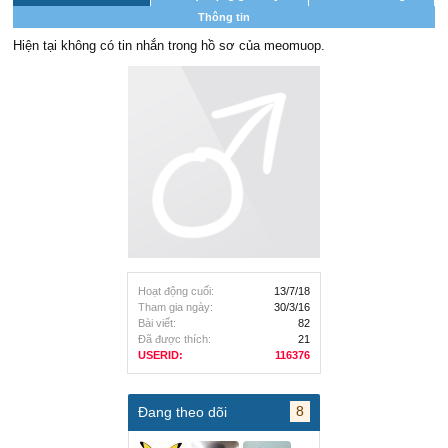
Thông tin
Hiện tại không có tin nhắn trong hồ sơ của meomuop.
Hoạt động cuối:
13/7/18
Tham gia ngày:
30/3/16
Bài viết:
82
Đã được thích:
21
USERID:
116376
8
Đang theo dõi