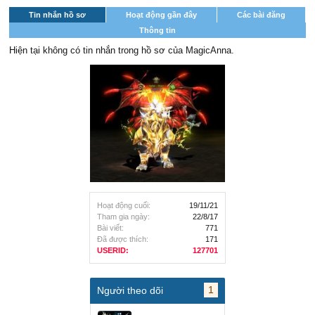
Tin nhắn hồ sơ
Hoạt động gần đây
Các bài đăng
Thông tin
Hiện tại không có tin nhắn trong hồ sơ của MagicAnna.
Hoạt động cuối:
19/11/21
Tham gia ngày:
22/8/17
Bài viết:
771
Đã được thích:
171
USERID:
127701
1
Người theo dõi