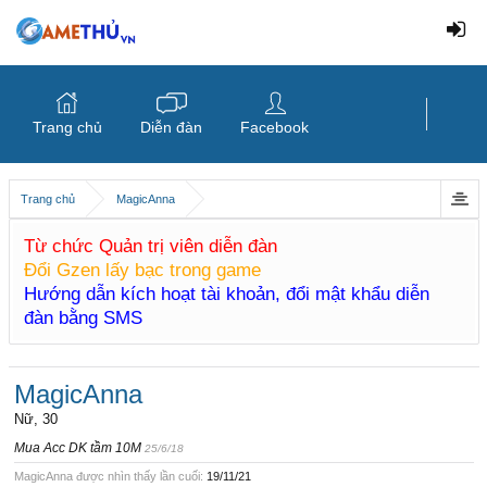
Trang chủ
Diễn đàn
Facebook
Trang chủ
MagicAnna
Từ chức Quản trị viên diễn đàn
Đổi Gzen lấy bạc trong game
Hướng dẫn kích hoạt tài khoản, đổi mật khẩu diễn
đàn bằng SMS
MagicAnna
Nữ, 30
Mua Acc DK tầm 10M
25/6/18
MagicAnna được nhìn thấy lần cuối:
19/11/21