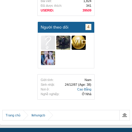
Bài viết:
1,824
Đã được thích:
341
USERID:
39509
4
Người theo dõi
Giới tính:
Nam
Sinh nhật:
24/12/87
(Age: 38)
Nơi ở:
Cao Bằng
Nghề nghiệp:
Ở Nhà
Trang chủ
llehungcb