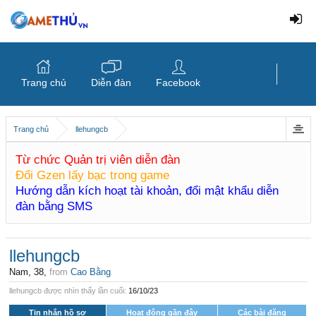
Trang chủ
Diễn đàn
Facebook
Trang chủ
llehungcb
Từ chức Quản trị viên diễn đàn
Đổi Gzen lấy bạc trong game
Hướng dẫn kích hoạt tài khoản, đổi mật khẩu diễn
đàn bằng SMS
llehungcb
Nam, 38,
from
Cao Bằng
llehungcb được nhìn thấy lần cuối:
16/10/23
Tin nhắn hồ sơ
Hoạt động gần đây
Các bài đăng