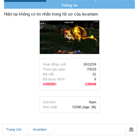
Thông tin
Hiện tại không có tin nhắn trong hồ sơ của levanlam.
Hoạt động cuối:
16/12/24
Tham gia ngày:
7/5/19
Bài viết:
21
Đã được thích:
6
USERID:
139648
Giới tính:
Nam
Sinh nhật:
7/2/90
(Age: 36)
Trang chủ
levanlam