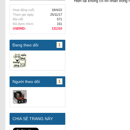
Hiện tại không có tin nhắn tron
Hoạt động cuối:
18/4/22
Tham gia ngày:
25/11/17
Bài viết:
571
Đã được thích:
151
USERID:
131310
1
Đang theo dõi
1
Người theo dõi
CHIA SẺ TRANG NÀY