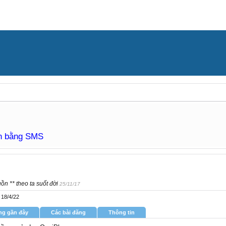
àn bằng SMS
ồn ** theo ta suốt đời
25/11/17
18/4/22
ng gần đây
Các bài đăng
Thông tin