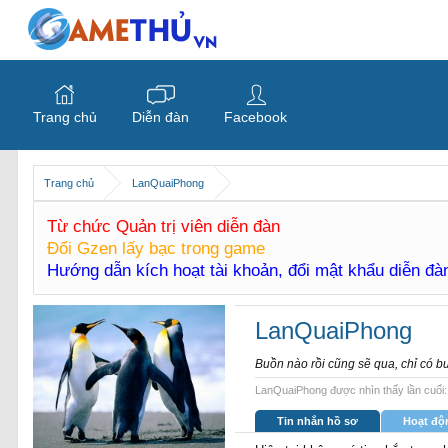
Trang chủ
Diễn đàn
Facebook
Trang chủ
LanQuaiPhong
Từ chức Quản trị viên diễn đàn
Đổi Gzen lấy bạc trong game
Hướng dẫn kích hoạt tài khoản, đổi mật khẩu diễn đ
LanQuaiPhong
Buồn nào rồi cũng sẽ qua, chỉ có bu
LanQuaiPhong được nhìn thấy lần cuối:
Tin nhắn hồ sơ
Hoạt độ