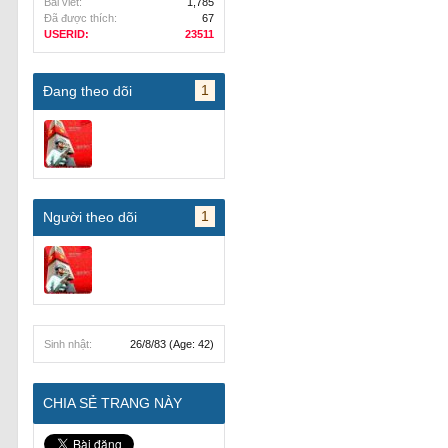
Bài viết:
1,785
Đã được thích:
67
USERID:
23511
1
Đang theo dõi
1
Người theo dõi
Sinh nhật:
26/8/83
(Age: 42)
CHIA SẺ TRANG NÀY