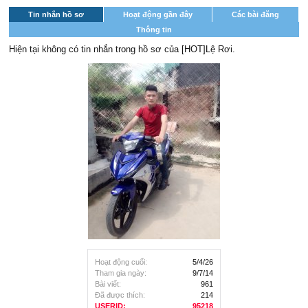
Tin nhắn hồ sơ
Hoạt động gần đây
Các bài đăng
Thông tin
Hiện tại không có tin nhắn trong hồ sơ của [HOT]Lệ Rơi.
Hoạt động cuối:
5/4/26
Tham gia ngày:
9/7/14
Bài viết:
961
Đã được thích:
214
USERID:
95218