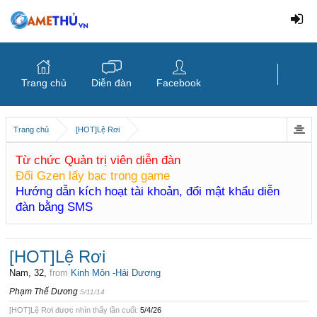
Trang chủ
Diễn đàn
Facebook
Trang chủ
[HOT]Lệ Rơi
Từ chức Quản trị viên diễn đàn
Đổi Gzen lấy bạc trong game
Hướng dẫn kích hoạt tài khoản, đổi mật khẩu diễn
đàn bằng SMS
[HOT]Lệ Rơi
Nam, 32,
from
Kinh Môn -Hải Dương
Phạm Thế Dương
5/11/14
[HOT]Lệ Rơi được nhìn thấy lần cuối:
5/4/26