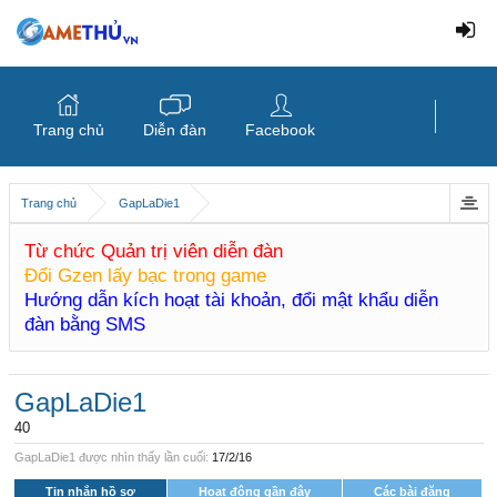
Trang chủ
Diễn đàn
Facebook
Trang chủ
GapLaDie1
Từ chức Quản trị viên diễn đàn
Đổi Gzen lấy bạc trong game
Hướng dẫn kích hoạt tài khoản, đổi mật khẩu diễn
đàn bằng SMS
GapLaDie1
40
GapLaDie1 được nhìn thấy lần cuối:
17/2/16
Tin nhắn hồ sơ
Hoạt động gần đây
Các bài đăng