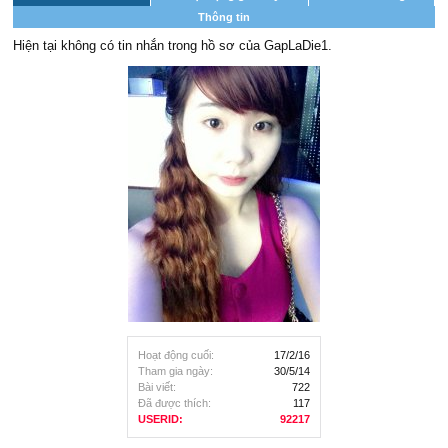
Thông tin
Hiện tại không có tin nhắn trong hồ sơ của GapLaDie1.
Hoạt động cuối:
17/2/16
Tham gia ngày:
30/5/14
Bài viết:
722
Đã được thích:
117
USERID:
92217