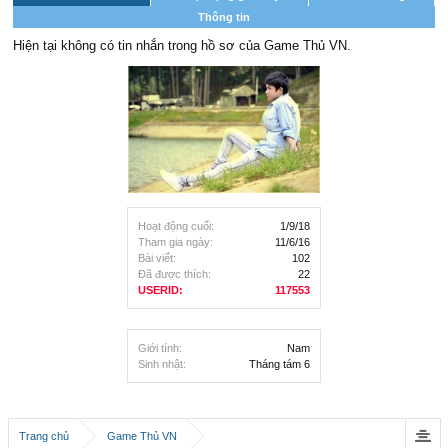
Thông tin
Hiện tại không có tin nhắn trong hồ sơ của Game Thủ VN.
Hoạt động cuối:
1/9/18
Tham gia ngày:
11/6/16
Bài viết:
102
Đã được thích:
22
USERID:
117553
Giới tính:
Nam
Sinh nhật:
Tháng tám 6
Trang chủ
Game Thủ VN