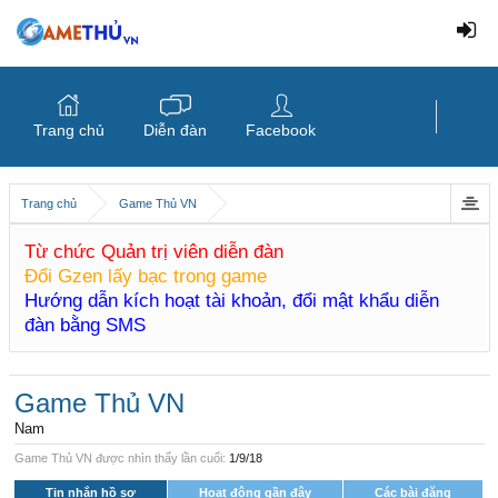
Trang chủ
Diễn đàn
Facebook
Trang chủ
Game Thủ VN
Từ chức Quản trị viên diễn đàn
Đổi Gzen lấy bạc trong game
Hướng dẫn kích hoạt tài khoản, đổi mật khẩu diễn
đàn bằng SMS
Game Thủ VN
Nam
Game Thủ VN được nhìn thấy lần cuối:
1/9/18
Tin nhắn hồ sơ
Hoạt động gần đây
Các bài đăng