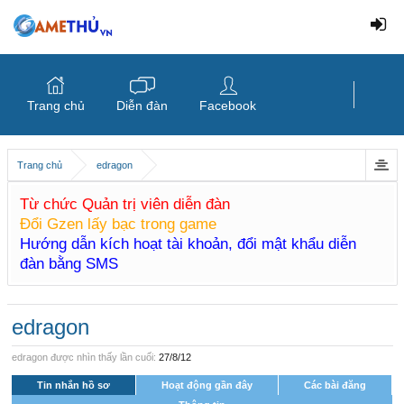
Trang chủ
Diễn đàn
Facebook
Trang chủ
edragon
Từ chức Quản trị viên diễn đàn
Đổi Gzen lấy bạc trong game
Hướng dẫn kích hoạt tài khoản, đổi mật khẩu diễn
đàn bằng SMS
edragon
edragon được nhìn thấy lần cuối:
27/8/12
Tin nhắn hồ sơ
Hoạt động gần đây
Các bài đăng