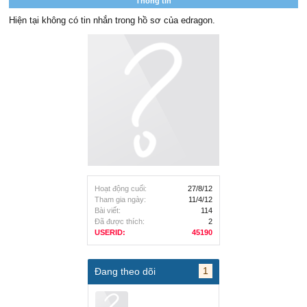
Thông tin
Hiện tại không có tin nhắn trong hồ sơ của edragon.
Hoạt động cuối:
27/8/12
Tham gia ngày:
11/4/12
Bài viết:
114
Đã được thích:
2
USERID:
45190
1
Đang theo dõi