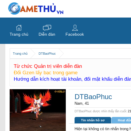
Trang chủ
Diễn đàn
Facebook
Trang chủ
DTBaoPhuc
Từ chức Quản trị viên diễn đàn
Đổi Gzen lấy bạc trong game
Hướng dẫn kích hoạt tài khoản, đổi mật khẩu diễn đ
DTBaoPhuc
Nam, 41
DTBaoPhuc được nhìn thấy lần cuối:
21
Tin nhắn hồ sơ
Hoạt độ
Hiện tại không có tin nhắn tron