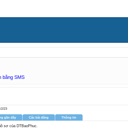
àn bằng SMS
/2/23
ng gần đây
Các bài đăng
Thông tin
g hồ sơ của DTBaoPhuc.