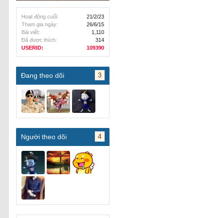
Hoạt động cuối:
21/2/23
Tham gia ngày:
26/6/15
Bài viết:
1,110
Đã được thích:
314
USERID:
109390
3
Đang theo dõi
4
Người theo dõi