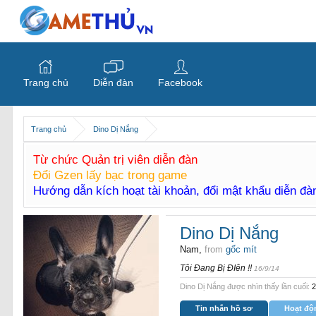
Trang chủ
Diễn đàn
Facebook
Trang chủ
Dino Dị Nắng
Từ chức Quản trị viên diễn đàn
Đổi Gzen lấy bạc trong game
Hướng dẫn kích hoạt tài khoản, đổi mật khẩu diễn đ
Dino Dị Nắng
Nam,
from
gốc mít
Tôi Đang Bị ĐIên !!
16/9/14
Dino Dị Nắng được nhìn thấy lần cuối:
2
Tin nhắn hồ sơ
Hoạt độ