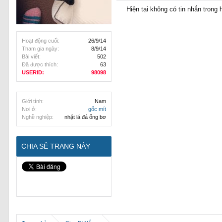
Hiện tại không có tin nhắn trong
Hoạt động cuối:
26/9/14
Tham gia ngày:
8/9/14
Bài viết:
502
Đã được thích:
63
USERID:
98098
Giới tính:
Nam
Nơi ở:
gốc mít
Nghề nghiệp:
nhặt lá đá ống bơ
CHIA SẺ TRANG NÀY