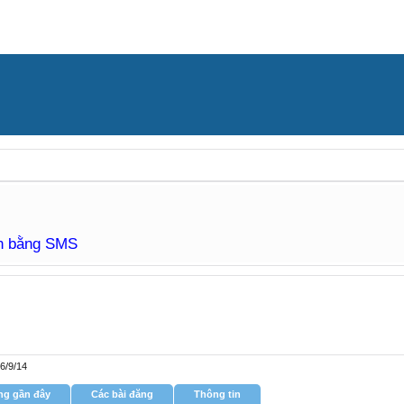
àn bằng SMS
6/9/14
ng gần đây
Các bài đăng
Thông tin