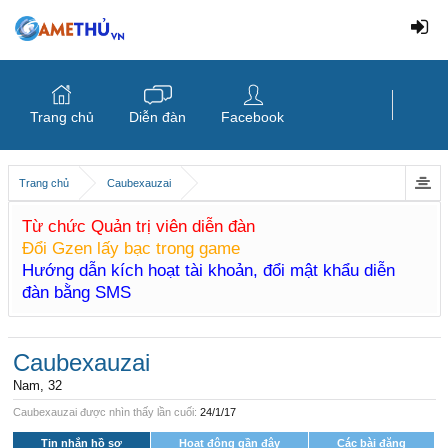
Trang chủ
Diễn đàn
Facebook
Trang chủ
Caubexauzai
Từ chức Quản trị viên diễn đàn
Đổi Gzen lấy bạc trong game
Hướng dẫn kích hoạt tài khoản, đổi mật khẩu diễn
đàn bằng SMS
Caubexauzai
Nam, 32
Caubexauzai được nhìn thấy lần cuối:
24/1/17
Tin nhắn hồ sơ
Hoạt động gần đây
Các bài đăng