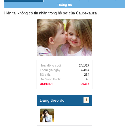
Thông tin
Hiện tại không có tin nhắn trong hồ sơ của Caubexauzai.
Hoạt động cuối:
24/1/17
Tham gia ngày:
7/4/14
Bài viết:
234
Đã được thích:
45
USERID:
90317
1
Đang theo dõi