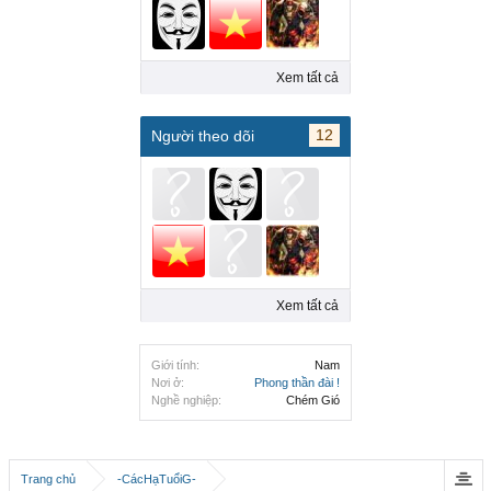
Xem tất cả
12
Người theo dõi
Xem tất cả
Giới tính:
Nam
Nơi ở:
Phong thần đài !
Nghề nghiệp:
Chém Gió
Trang chủ
-CácHạTuổiG-