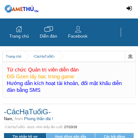
Trang chủ
Diễn đàn
Facebook
Trang chủ
-CácHạTuổiG-
Từ chức Quản trị viên diễn đàn
Đổi Gzen lấy bạc trong game
Hướng dẫn kích hoạt tài khoản, đổi mật khẩu diễn
đàn bằng SMS
-CácHạTuổiG-
Nam,
from
Phong thần đài !
-CácHạTuổiG- được nhìn thấy lần cuối:
27/10/18
Tin nhắn hồ sơ
Hoạt động gần đây
Các bài đăng