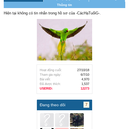
Thông tin
Hiện tại không có tin nhắn trong hồ sơ của -CácHạTuổiG-.
Hoạt động cuối:
27/10/18
Tham gia ngày:
6/7/10
Bài viết:
4,970
Đã được thích:
1,537
USERID:
12273
7
Đang theo dõi