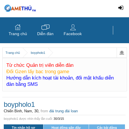
Trang chủ
Diễn đàn
Facebook
Trang chủ
boypholo1
Từ chức Quản trị viên diễn đàn
Đổi Gzen lấy bạc trong game
Hướng dẫn kích hoạt tài khoản, đổi mật khẩu diễn
đàn bằng SMS
boypholo1
Chiến Binh
, Nam, 30,
from
đài trung đài loan
boypholo1 được nhìn thấy lần cuối:
30/3/15
Tin nhắn hồ sơ
Hoạt động gần đây
Các bài đăng