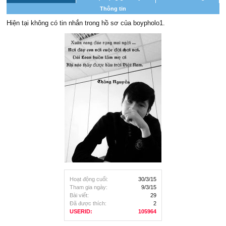
Thông tin
Hiện tại không có tin nhắn trong hồ sơ của boypholo1.
Hoạt động cuối:
30/3/15
Tham gia ngày:
9/3/15
Bài viết:
29
Đã được thích:
2
USERID:
105964