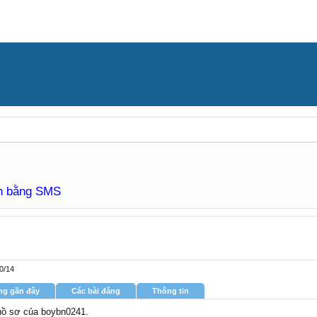
àn bằng SMS
0/14
ng gần đây
Các bài đăng
Thông tin
 hồ sơ của boybn0241.