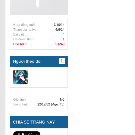
Hoạt động cuối:
7/10/14
Tham gia ngày:
6/6/14
Bài viết:
4
Đã được thích:
1
USERID:
93243
1
Người theo dõi
Giới tính:
Nữ
Sinh nhật:
22/12/82
(Age: 43)
CHIA SẺ TRANG NÀY