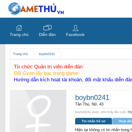
Trang chủ
Diễn đàn
Facebook
Trang chủ
boybn0241
Từ chức Quản trị viên diễn đàn
Đổi Gzen lấy bạc trong game
Hướng dẫn kích hoạt tài khoản, đổi mật khẩu diễn đ
boybn0241
Tân Thủ
, Nữ, 43
boybn0241 được nhìn thấy lần cuối:
7/1
Tin nhắn hồ sơ
Hoạt độ
Hiện tại không có tin nhắn trong