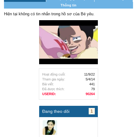
Thông tin
Hiện tại không có tin nhắn trong hồ sơ của Bé yêu.
Hoạt động cuối:
11/9/22
Tham gia ngày:
5/4/14
Bài viết:
441
Đã được thích:
79
USERID:
90264
1
Đang theo dõi