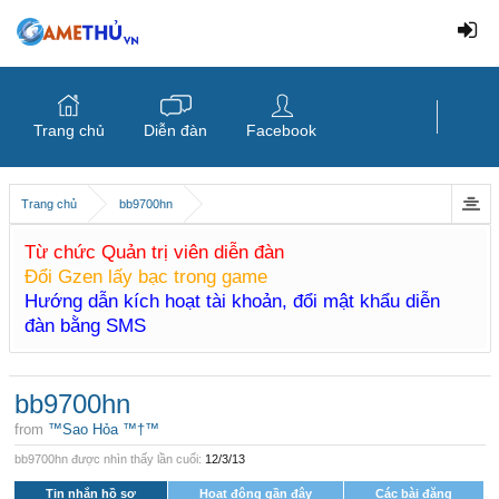
Trang chủ
Diễn đàn
Facebook
Trang chủ
bb9700hn
Từ chức Quản trị viên diễn đàn
Đổi Gzen lấy bạc trong game
Hướng dẫn kích hoạt tài khoản, đổi mật khẩu diễn
đàn bằng SMS
bb9700hn
from
™Sao Hỏa ™†™
bb9700hn được nhìn thấy lần cuối:
12/3/13
Tin nhắn hồ sơ
Hoạt động gần đây
Các bài đăng