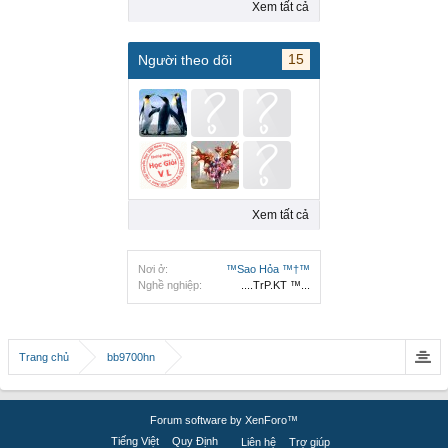
Xem tất cả
15
Người theo dõi
Xem tất cả
Nơi ở:
™Sao Hỏa ™†™
Nghề nghiệp:
....TrP.KT ™...
Trang chủ
bb9700hn
Forum software by XenForo™
Tiếng Việt
Quy Định
Liên hệ
Trợ giúp