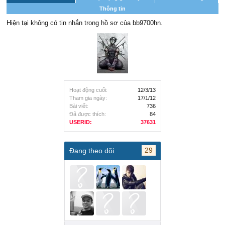
Thông tin
Hiện tại không có tin nhắn trong hồ sơ của bb9700hn.
Hoạt động cuối:
12/3/13
Tham gia ngày:
17/1/12
Bài viết:
736
Đã được thích:
84
USERID:
37631
29
Đang theo dõi