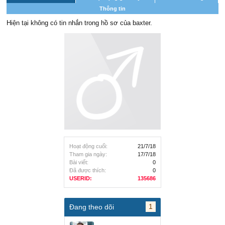
Thông tin
Hiện tại không có tin nhắn trong hồ sơ của baxter.
Hoạt động cuối:
21/7/18
Tham gia ngày:
17/7/18
Bài viết:
0
Đã được thích:
0
USERID:
135686
1
Đang theo dõi