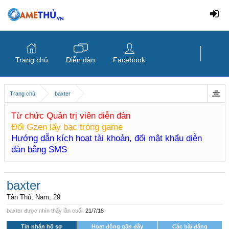
Trang chủ
Diễn đàn
Facebook
Trang chủ
baxter
Từ chức Quản trị viên diễn đàn
Đổi Gzen lấy bạc trong game
Hướng dẫn kích hoạt tài khoản, đổi mật khẩu diễn
đàn bằng SMS
baxter
Tân Thủ
, Nam, 29
baxter được nhìn thấy lần cuối:
21/7/18
Tin nhắn hồ sơ
Hoạt động gần đây
Các bài đăng