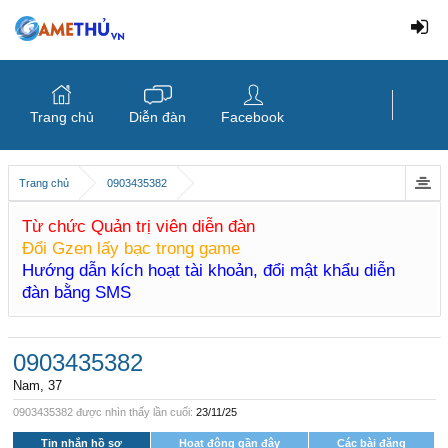
Trang chủ
Diễn đàn
Facebook
Trang chủ
0903435382
Từ chức Quản trị viên diễn đàn
Đổi Gzen lấy bạc trong game
Hướng dẫn kích hoạt tài khoản, đổi mật khẩu diễn
đàn bằng SMS
0903435382
Nam, 37
0903435382 được nhìn thấy lần cuối:
23/11/25
Tin nhắn hồ sơ
Hoạt động gần đây
Các bài đăng