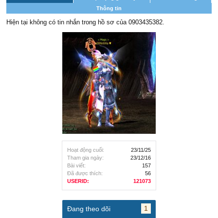
Thông tin
Hiện tại không có tin nhắn trong hồ sơ của 0903435382.
Hoạt động cuối:
23/11/25
Tham gia ngày:
23/12/16
Bài viết:
157
Đã được thích:
56
USERID:
121073
1
Đang theo dõi