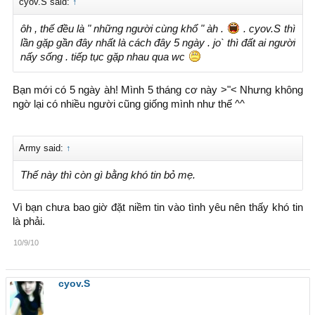
cyov.S said:
↑
ôh , thế đều là " những người cùng khổ " àh .
. cyov.S thì
lần gặp gần đây nhất là cách đây 5 ngày . jo` thì đất ai người
nấy sống . tiếp tục gặp nhau qua wc
Bạn mới có 5 ngày àh! Mình 5 tháng cơ này >"< Nhưng không
ngờ lại có nhiều người cũng giống mình như thế ^^
Army said:
↑
Thế này thì còn gì bằng khó tin bỏ mẹ.
Vì bạn chưa bao giờ đặt niềm tin vào tình yêu nên thấy khó tin
là phải.
10/9/10
cyov.S