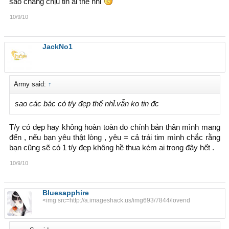
sao chẳng chịu tin ai thế nhỉ
10/9/10
JackNo1
Army said:
↑
sao các bác có t/y đẹp thế nhỉ.vẫn ko tin đc
T/y có đẹp hay không hoàn toàn do chính bản thân mình mang
đến , nếu bạn yêu thật lòng , yêu = cả trái tim mình chắc rằng
bạn cũng sẽ có 1 t/y đẹp không hề thua kém ai trong đây hết .
10/9/10
Bluesapphire
<img src=http://a.imageshack.us/img693/7844/lovend