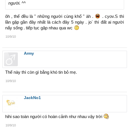
người. ^^
ôh , thế đều là " những người cùng khổ " àh .
. cyov.S thì
lần gặp gần đây nhất là cách đây 5 ngày . jo` thì đất ai người
nấy sống . tiếp tục gặp nhau qua wc
10/9/10
Army
Thế này thì còn gì bằng khó tin bỏ mẹ.
10/9/10
JackNo1
hihi sao toàn người có hoàn cảnh như nhau vậy trời
10/9/10