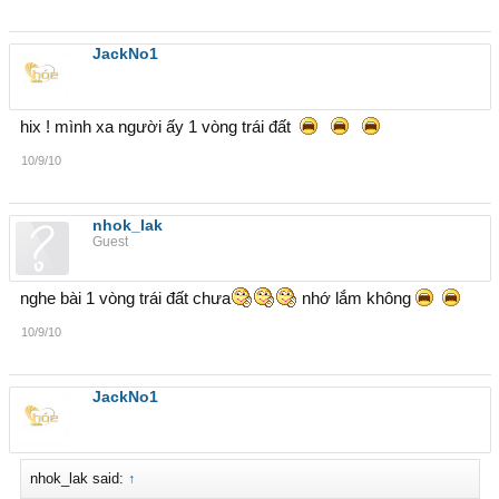
JackNo1
hix ! mình xa người ấy 1 vòng trái đất
10/9/10
nhok_lak
Guest
nghe bài 1 vòng trái đất chưa
nhớ lắm không
10/9/10
JackNo1
nhok_lak said:
↑