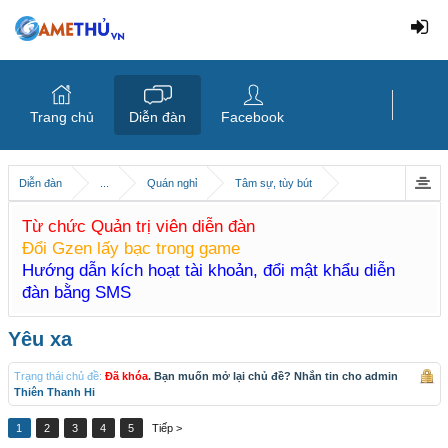
Trang chủ
Diễn đàn
Facebook
Diễn đàn
...
Quán nghỉ
Tâm sự, tùy bút
Từ chức Quản trị viên diễn đàn
Đổi Gzen lấy bạc trong game
Hướng dẫn kích hoạt tài khoản, đổi mật khẩu diễn
đàn bằng SMS
Yêu xa
Trạng thái chủ đề:
Đã khóa
. Bạn muốn mở lại chủ đề? Nhắn tin cho admin
Thiên Thanh Hi
1
2
3
4
5
Tiếp >