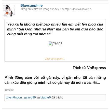
Bluesapphire
<img src=http://a.imageshack.us/img693/7844/lovend
Yêu xa là không biết bao nhiêu lần em viết lên blog của
mình “Sài Gòn nhớ Hà Nội” mà bạn bè em đứa nào đọc
cũng biết rằng “ai nhớ ai”.
Yêu xa là ngày nào em cũng mong điện thoại của mình reo
Click to expand...
lên và hiện lên dòng chữ “Chồng điên”, là tối nào em cũng
Trích từ VnExpress
đợi tin nhắn của anh và nhắn tin với nhau cho đến 1, 2h
sáng mà không hề cảm thấy buồn ngủ.
Mình đồng cảm với cô gái này, vì gần như tất cả những
cảm xúc đều giống mình và cô gái này đã nói ra cả. Hii...
Yêu xa là có những lúc bất chợt em cười một mình khi nghĩ
về anh.
10/9/10
tuyen6ngon.
,
gayeu89
và
bigbar0
đã thích.
Yêu xa là mỗi lần đứa bạn cùng phòng em đi chơi với người
yêu thì em cảm thấy thật tủi thân và ghen tị nữa.