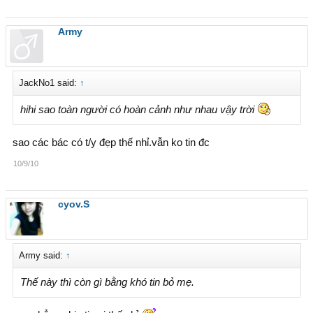
Army
JackNo1 said:
↑
hihi sao toàn người có hoàn cảnh như nhau vậy trời
sao các bác có t/y đẹp thế nhỉ.vẫn ko tin đc
10/9/10
cyov.S
Army said:
↑
Thế này thì còn gì bằng khó tin bỏ mẹ.