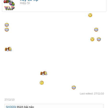
Hiệp Sĩ
Hôm nay huycovip của mình bị ban nick vì chửi bậy
nhưng
mình cũng chẳng buồn bởi vì nick mới bây giờ đẹp hơn nhiều
. Mất đồ mình cũng không buồn , bởi vì chỉ là game - đồ ảo
mà may mắn bởi đã trưởng thành ra được một tí
và
nhận ra được các anh em tốt, anh Dũng Yeu3mPro này ,anh
An VipAnPro ,anh Phúc FayA .... các anh TinhXua
.
Hôm trước trong account không còn 1 bạc để bảo hiểm đồ
lên yahoo pm các bạn đa phần đều bảo "vừa hết bạc" ,
"vừa mua cái này , cái nọ"... nghĩ lại thấy đời thật khó lường
trước được , trước giờ mình đưa cho ai cái gì có bao giờ mình
hỏi bao giờ trả hay đòi trả không nhỉ , cuối cùng vẫn là các anh
trong Guild TinhXua giúp mình ít bạc để bảo hiểm đồ mặc dù ai
cũng nghèo như mình
Thôi , như đã nói tạm biệt Mu một thời gian để củng cố lại tinh
thần đã vì bị sock mà
, trong Account giờ cũng còn nhiều đồ
nếu hacker nào muốn cứ việc hack đi nhé
Last edited:
27/11/10
27/11/10
SH300ii
thích bài này.