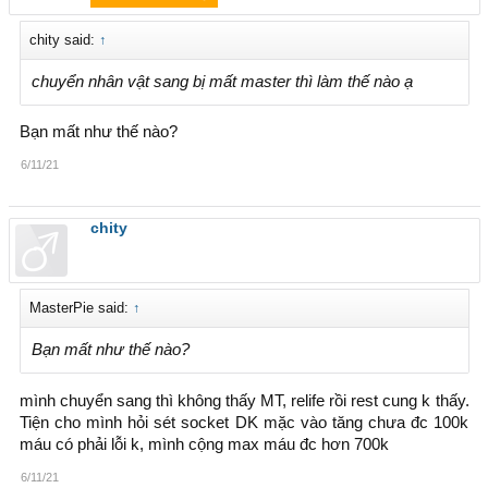
chity said:
↑
chuyển nhân vật sang bị mất master thì làm thế nào ạ
Bạn mất như thế nào?
6/11/21
chity
MasterPie said:
↑
Bạn mất như thế nào?
mình chuyển sang thì không thấy MT, relife rồi rest cung k thấy.
Tiện cho mình hỏi sét socket DK mặc vào tăng chưa đc 100k
máu có phải lỗi k, mình cộng max máu đc hơn 700k
6/11/21