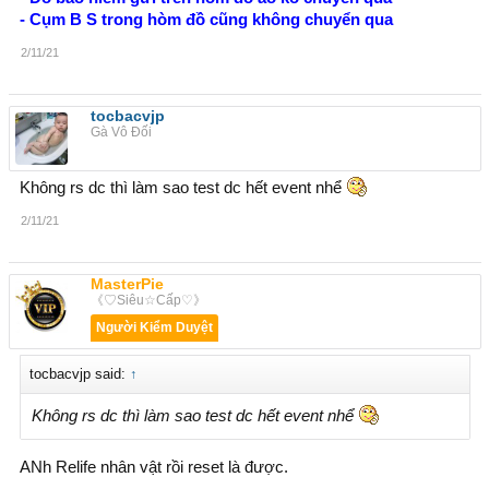
- Cụm B S trong hòm đồ cũng không chuyển qua
2/11/21
tocbacvjp
Gà Vô Đối
Không rs dc thì làm sao test dc hết event nhể
2/11/21
MasterPie
《♡Siêu☆Cấp♡》
Người Kiểm Duyệt
tocbacvjp said:
↑
Không rs dc thì làm sao test dc hết event nhể
ANh Relife nhân vật rồi reset là được.