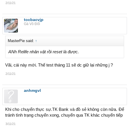
2/11/21
tocbacvjp
Gà Vô Đối
MasterPie said:
↑
ANh Relife nhân vật rồi reset là được.
Vãi, cái này mới. Thế test tháng 11 sẽ dc giữ lại những j ?
2/11/21
anhmgvl
Khi cho chuyển thực sự.TK Bank và đồ sẻ không còn nữa. Để
tránh tình trạng chuyển xong, chuyển qua TK khác chuyển tiếp
3/11/21