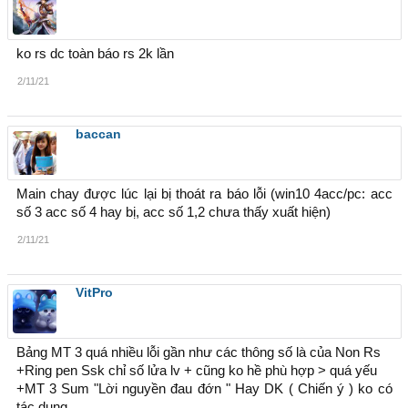
ko rs dc toàn báo rs 2k lần
2/11/21
baccan
Main chay được lúc lại bị thoát ra báo lỗi (win10 4acc/pc: acc
số 3 acc số 4 hay bị, acc số 1,2 chưa thấy xuất hiện)
2/11/21
VitPro
Bảng MT 3 quá nhiều lỗi gần như các thông số là của Non Rs
+Ring pen Ssk chỉ số lửa lv + cũng ko hề phù hợp > quá yếu
+MT 3 Sum "Lời nguyền đau đớn " Hay DK ( Chiến ý ) ko có
tác dụng