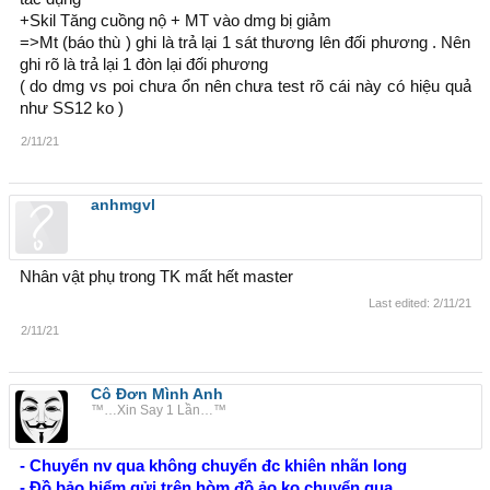
+Skil Tăng cuồng nộ + MT vào dmg bị giảm
=>Mt (báo thù ) ghi là trả lại 1 sát thương lên đối phương . Nên
ghi rõ là trả lại 1 đòn lại đối phương
( do dmg vs poi chưa ổn nên chưa test rõ cái này có hiệu quả
như SS12 ko )
2/11/21
anhmgvl
Nhân vật phụ trong TK mất hết master
Last edited:
2/11/21
2/11/21
Cô Đơn Mình Anh
™…Xin Say 1 Lần…™
- Chuyển nv qua không chuyển đc khiên nhãn long
- Đồ bảo hiểm gửi trên hòm đồ ảo ko chuyển qua