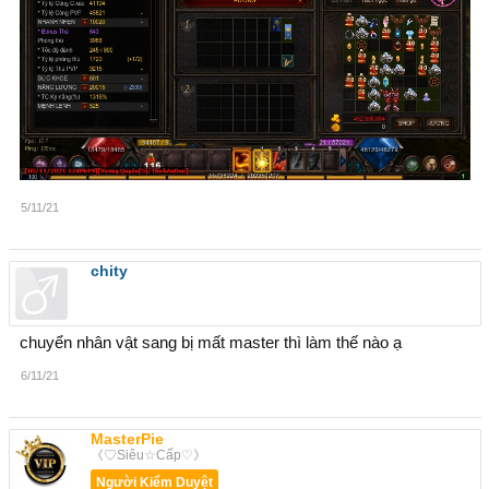
5/11/21
chity
chuyển nhân vật sang bị mất master thì làm thế nào ạ
6/11/21
MasterPie
《♡Siêu☆Cấp♡》
Người Kiểm Duyệt