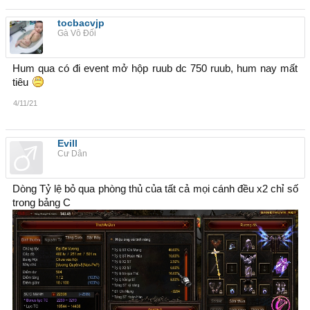
tocbacvjp
Gà Vô Đối
Hum qua có đi event mở hộp ruub dc 750 ruub, hum nay mất
tiêu
4/11/21
Evill
Cư Dân
Dòng Tỷ lệ bỏ qua phòng thủ của tất cả mọi cánh đều x2 chỉ số
trong bảng C