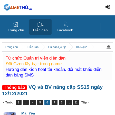
Trang chủ
Diễn đàn
Facebook
Trang chủ
Diễn đàn
Cư dân lục địa
Hà Nội 2
Từ chức Quản trị viên diễn đàn
Đổi Gzen lấy bạc trong game
Hướng dẫn kích hoạt tài khoản, đổi mật khẩu diễn
đàn bằng SMS
VQ và BV nâng cấp SS15 ngày
Thông báo
12/12/2021
< Trước
1
←
4
5
6
7
8
→
11
Tiếp >
Mãi Yêu