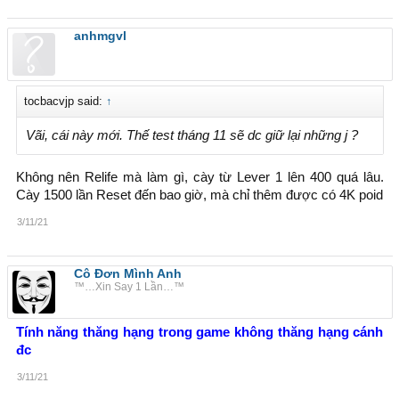
anhmgvl
tocbacvjp said:
↑
Vãi, cái này mới. Thế test tháng 11 sẽ dc giữ lại những j ?
Không nên Relife mà làm gì, cày từ Lever 1 lên 400 quá lâu.
Cày 1500 lần Reset đến bao giờ, mà chỉ thêm được có 4K poid
3/11/21
Cô Đơn Mình Anh
™…Xin Say 1 Lần…™
Tính năng thăng hạng trong game không thăng hạng cánh
đc
3/11/21