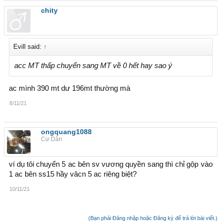
chity
Evill said:
↑
acc MT thấp chuyển sang MT về 0 hết hay sao ý
ac mình 390 mt dư 196mt thường mà
8/11/21
ongquang1088
Cư Dân
ví dụ tôi chuyển 5 ac bên sv vương quyền sang thì chỉ gộp vào
1 ac bên ss15 hầy vâcn 5 ac riêng biệt?
10/11/21
(Bạn phải Đăng nhập hoặc Đăng ký để trả lời bài viết.)