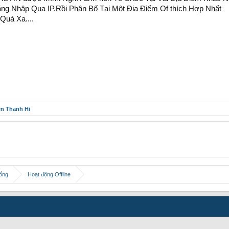
g Nhập Qua IP.Rồi Phân Bố Tại Một Địa Điểm Of thích Hợp Nhất
Quá Xa....
ên Thanh Hi
hống
Hoạt động Offline