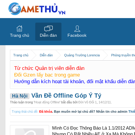
Trang chủ
Diễn đàn
Facebook
Trang chủ
Diễn đàn
Quảng Trường Lorencia
Phòng truyền t
Từ chức Quản trị viên diễn đàn
Đổi Gzen lấy bạc trong game
Hướng dẫn kích hoạt tài khoản, đổi mật khẩu diễn đ
Vần Đề Offline Góp Ý Tý
Hà Nội
Thảo luận trong '
Hoạt động Offline
' bắt đầu bởi
Đời Vô Đối 1
,
14/12/11
.
Trạng thái chủ đề:
Đã khóa
. Bạn muốn mở lại chủ đề? Nhắn tin cho admin
Thi
Mình Có Đọc Thông Báo Là 1.1/2012 ADM c
Nhưng Có Rất Nhiều AE ở Xa Mà Không 