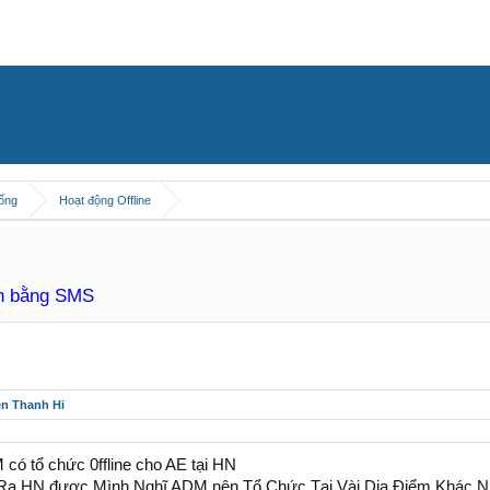
hống
Hoạt động Offline
àn bằng SMS
ên Thanh Hi
ó tổ chức 0ffline cho AE tại HN
Ra HN được Mình Nghĩ ADM nên Tổ Chức Tại Vài Dịa Điểm Khác N