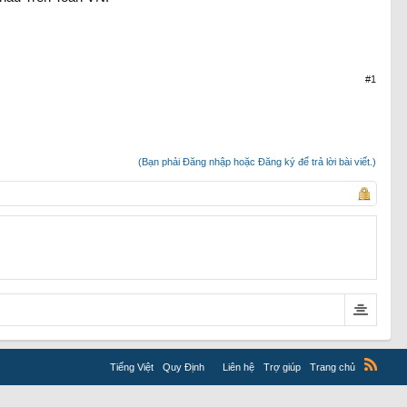
#1
(Bạn phải Đăng nhập hoặc Đăng ký để trả lời bài viết.)
Tiếng Việt
Quy Định
Liên hệ
Trợ giúp
Trang chủ