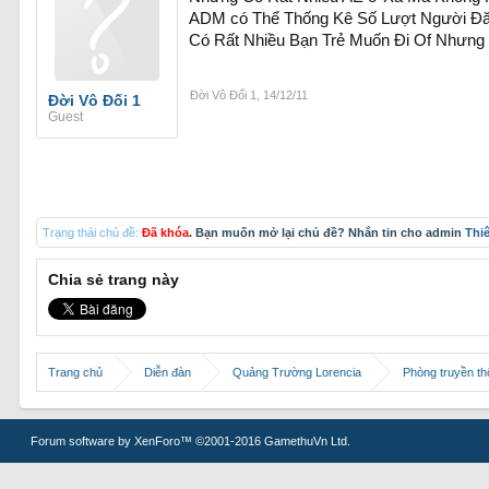
ADM có Thể Thống Kê Số Lượt Người Đăn
Có Rất Nhiều Bạn Trẻ Muốn Đi Of Nhưng 
Đời Vô Đối 1
,
14/12/11
Đời Vô Đối 1
Guest
Trạng thái chủ đề:
Đã khóa
. Bạn muốn mở lại chủ đề? Nhắn tin cho admin
Thi
Chia sẻ trang này
Trang chủ
Diễn đàn
Quảng Trường Lorencia
Phòng truyền t
Forum software by XenForo™
©2001-2016 GamethuVn Ltd.