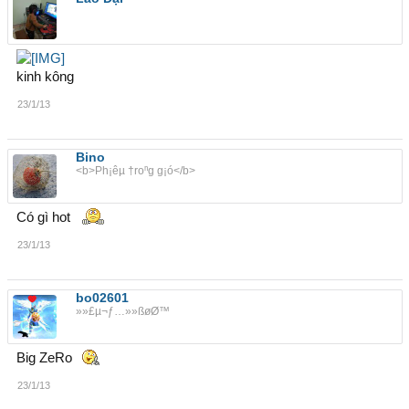
kinh kông
23/1/13
Bino
<b>Ph¡êµ †roⁿg g¡ó</b>
Có gì hot
23/1/13
bo02601
»»£µ¬ƒ…»»ßøØ™
Big ZeRo
23/1/13