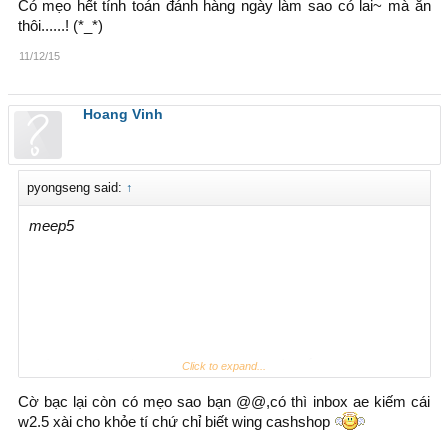
Có mẹo hết tính toán đánh hàng ngày làm sao có lai~ mà ăn
thôi......! (*_*)
11/12/15
Hoang Vinh
pyongseng said:
↑
meep5
Nếu có vốn nhiều đánh không ham hố chắc sẽ có ăn hàng
Click to expand...
ngày..........!
Cờ bạc lại còn có mẹo sao bạn @@,có thì inbox ae kiếm cái
w2.5 xài cho khỏe tí chứ chỉ biết wing cashshop
Có mẹo hết tính toán đánh hàng ngày làm sao có lai~ mà
ăn thôi......! (*_*)