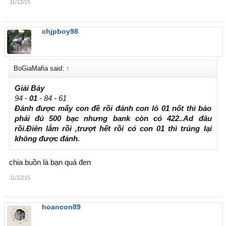
11/12/15
chjpboy98
BoGiaMafia said:
↑
Giải Bảy
94 -
01
- 84 - 61
Đánh được mấy con đề rồi đánh con lô 01 nốt thì bảo
phải đủ 500 bạc nhưng bank còn có 422..Ad đâu
rồi.Điên lắm rồi ,trượt hết rồi có con 01 thì trúng lại
không được đánh.
chia buồn là bạn quá đen
11/12/15
hoancon89