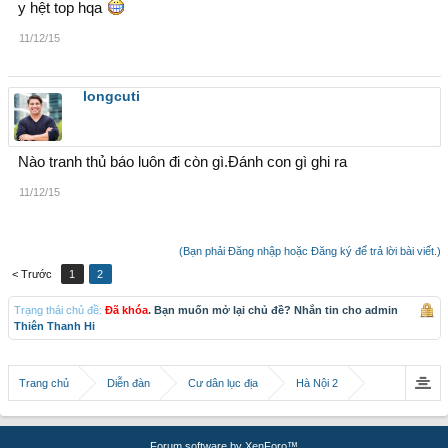
y hệt top hqa
11/12/15
longcuti
Nào tranh thủ báo luôn đi còn gì.Đánh con gì ghi ra
11/12/15
(Bạn phải Đăng nhập hoặc Đăng ký để trả lời bài viết.)
< Trước
1
2
Trạng thái chủ đề:
Đã khóa
. Bạn muốn mở lại chủ đề? Nhắn tin cho admin
Thiên Thanh Hi
Trang chủ
Diễn đàn
Cư dân lục địa
Hà Nội 2
Forum software by XenForo™