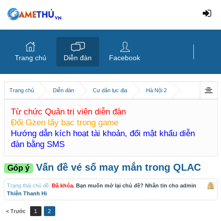
Trang chủ
Diễn đàn
Facebook
Trang chủ
Diễn đàn
Cư dân lục địa
Hà Nội 2
Từ chức Quản trị viên diễn đàn
Đổi Gzen lấy bạc trong game
Hướng dẫn kích hoạt tài khoản, đổi mật khẩu diễn
đàn bằng SMS
Vấn đề vé số may mắn trong QLAC
Góp ý
Trạng thái chủ đề:
Đã khóa
. Bạn muốn mở lại chủ đề? Nhắn tin cho admin
Thiên Thanh Hi
< Trước
1
2