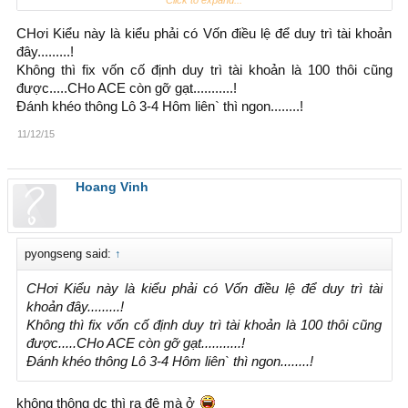
Tối nay mà có con 01 thì......ad tính sao đây????.
Click to expand...
CHơi Kiểu này là kiểu phải có Vốn điều lệ để duy trì tài khoản
đây.........!
Không thì fix vốn cố định duy trì tài khoản là 100 thôi cũng
được.....CHo ACE còn gỡ gạt...........!
Đánh khéo thông Lô 3-4 Hôm liên` thì ngon........!
11/12/15
Hoang Vinh
pyongseng said:
↑
CHơi Kiểu này là kiểu phải có Vốn điều lệ để duy trì tài
khoản đây.........!
Không thì fix vốn cố định duy trì tài khoản là 100 thôi cũng
được.....CHo ACE còn gỡ gạt...........!
Đánh khéo thông Lô 3-4 Hôm liên` thì ngon........!
không thông dc thì ra đê mà ở