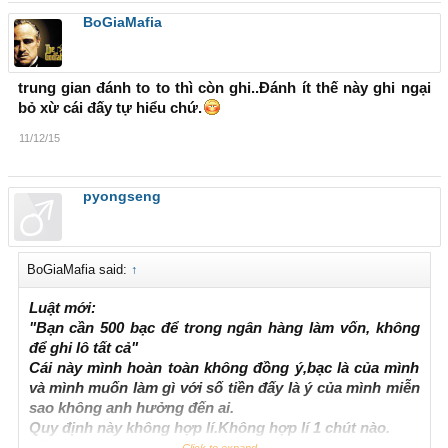
BoGiaMafia
trung gian đánh to to thì còn ghi..Đánh ít thế này ghi ngại
bỏ xừ cái đấy tự hiểu chứ.
11/12/15
pyongseng
BoGiaMafia said:
↑
Luật mới:
"Bạn cần 500 bạc để trong ngân hàng làm vốn, không
để ghi lô tất cả"
Cái này mình hoàn toàn không đồng ý,bạc là của mình
và mình muốn làm gì với số tiền đấy là ý của mình miễn
sao không anh hưởng đến ai.
Quy định này không hợp lí.Không hợp lí 1 chút nào.