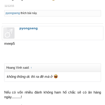
11/12/15
pyongseng
thích bài này.
pyongseng
meep5
Hoang Vinh said:
↑
không thông dc thì ra đê mà ở
Nếu có vốn nhiều đánh không ham hố chắc sẽ có ăn hàng
ngày..........!