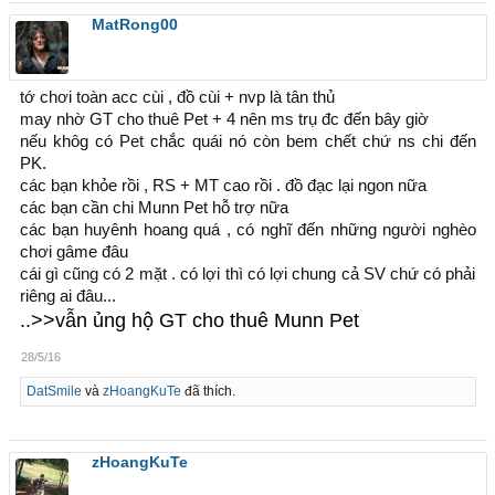
MatRong00
tớ chơi toàn acc cùi , đồ cùi + nvp là tân thủ
may nhờ GT cho thuê Pet + 4 nên ms trụ đc đến bây giờ
nếu khôg có Pet chắc quái nó còn bem chết chứ ns chi đến
PK.
các bạn khỏe rồi , RS + MT cao rồi . đồ đạc lại ngon nữa
các bạn cần chi Munn Pet hỗ trợ nữa
các bạn huyênh hoang quá , có nghĩ đến những người nghèo
chơi gâme đâu
cái gì cũng có 2 mặt . có lợi thì có lợi chung cả SV chứ có phải
riêng ai đâu...
..>>vẫn ủng hộ GT cho thuê Munn Pet
28/5/16
DatSmile
và
zHoangKuTe
đã thích.
zHoangKuTe