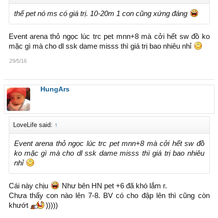
thế pet nó ms có giá trị. 10-20m 1 con cũng xứng đáng
Event arena thỏ ngọc lúc trc pet mnn+8 mà cởi hết sw đồ ko
mặc gì mà cho dl ssk dame misss thì giá trị bao nhiêu nhỉ
29/5/16
HungArs
LoveLife said:
↑
Event arena thỏ ngọc lúc trc pet mnn+8 mà cởi hết sw đồ
ko mặc gì mà cho dl ssk dame misss thì giá trị bao nhiêu
nhỉ
Cái này chịu
Như bên HN pet +6 đã khó lắm r.
Chưa thấy con nào lên 7-8. BV có cho đập lên thì cũng còn
khướt
)))))