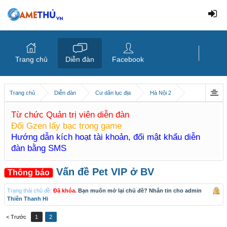
Trang chủ
Diễn đàn
Facebook
Trang chủ
Diễn đàn
Cư dân lục địa
Hà Nội 2
Từ chức Quản trị viên diễn đàn
Đổi Gzen lấy bạc trong game
Hướng dẫn kích hoạt tài khoản, đổi mật khẩu diễn
đàn bằng SMS
Vấn đề Pet VIP ở BV
Thông báo
Trạng thái chủ đề:
Đã khóa
. Bạn muốn mở lại chủ đề? Nhắn tin cho admin
Thiên Thanh Hi
< Trước
1
2