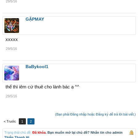
29/5/16
GẶPMAY
xxxxx
29/5/16
BaBykool1
thế thì iêm cứ thuê cho lành bác ạ ^^
29/5/16
(Bạn phải Đăng nhập hoặc Đăng ký để trả lời bài viết.)
< Trước
1
2
Trạng thái chủ đề:
Đã khóa
. Bạn muốn mở lại chủ đề? Nhắn tin cho admin
Thiên Thanh Hi