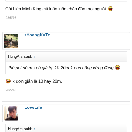
Cái Liên Minh King cùi luôn luôn chào đón mọi người
28/5/16
zHoangKuTe
HungArs said:
↑
thế pet nó ms có giá trị. 10-20m 1 con cũng xứng đáng
k đơn giản là 10 hay 20m.
28/5/16
LoveLife
HungArs said:
↑