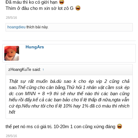
Đã máu thì ko có giới hạn
Thím ở đâu cho m xin sờ lot zô G
28/5/16
hoangdieu
thích bài này.
HungArs
zHoangKuTe said:
↑
Thật sự rất muốn bá.dù sao k cho ép vip 2 cũng chả
sao.Thế cũng cho cân bằng,Thử hỏi 1 nhân vật cầm ssk ép
dc con MNN + 8 +9 thì sẽ như thế nào thì các bạn cũng
hiểu rồi đấy.kể cả các bạn bảo cho tỉ lệ thấp đi nữa,ngta vẫn
cứ ép.Nếu như tôi cho tỉ lệ 10% hay 1% đã có máu thì nhích
hết
thế pet nó ms có giá trị. 10-20m 1 con cũng xứng đáng
28/5/16