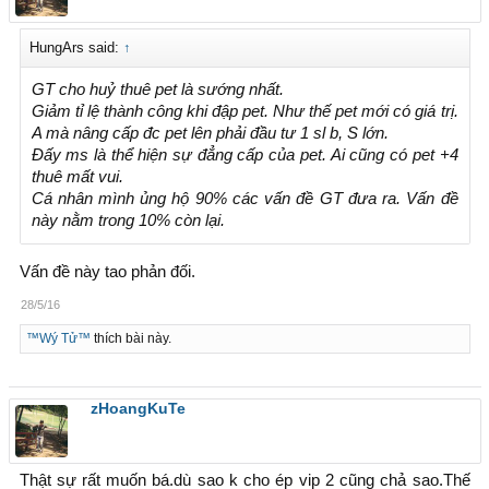
HungArs said:
↑
GT cho huỷ thuê pet là sướng nhất.
Giảm tỉ lệ thành công khi đập pet. Như thế pet mới có giá trị.
A mà nâng cấp đc pet lên phải đầu tư 1 sl b, S lớn.
Đấy ms là thể hiện sự đẳng cấp của pet. Ai cũng có pet +4
thuê mất vui.
Cá nhân mình ủng hộ 90% các vấn đề GT đưa ra. Vấn đề
này nằm trong 10% còn lại.
Vấn đề này tao phản đối.
28/5/16
™Wý Tử™
thích bài này.
zHoangKuTe
Thật sự rất muốn bá.dù sao k cho ép vip 2 cũng chả sao.Thế