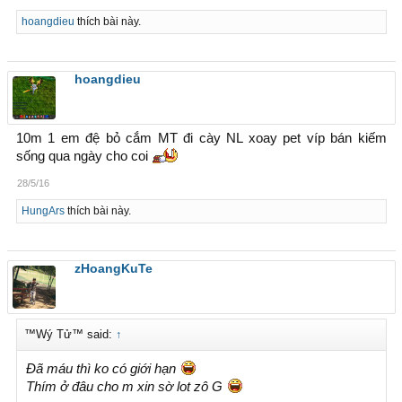
hoangdieu
thích bài này.
hoangdieu
10m 1 em đệ bỏ cắm MT đi cày NL xoay pet víp bán kiếm
sống qua ngày cho coi
28/5/16
HungArs
thích bài này.
zHoangKuTe
™Wý Tử™ said:
↑
Đã máu thì ko có giới hạn
Thím ở đâu cho m xin sờ lot zô G