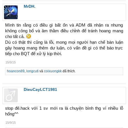
MrDH.
Mình tin rằng có điều gì bất ổn và ADM đã nhận ra nhưng
không công bố và âm thầm điều chỉnh để tránh hoang mang
cho tất cả.
Dù có thật thì cũng là lỗi, mong mọi người hạn chế bàn luận
gây hoang mang thêm dư luận, có vấn đề gì có thể báo trực
tiếp cho BQT để xử lý kịp thời.
15/9/15
hoancon89
,
longcuti
và
coixuongkk
đã thích.
DieuCayLCT1981
stop đê.hack với 1 sv mới ra là chuyện bình thg vì nhiều lỗ
hổng^^
15/9/15