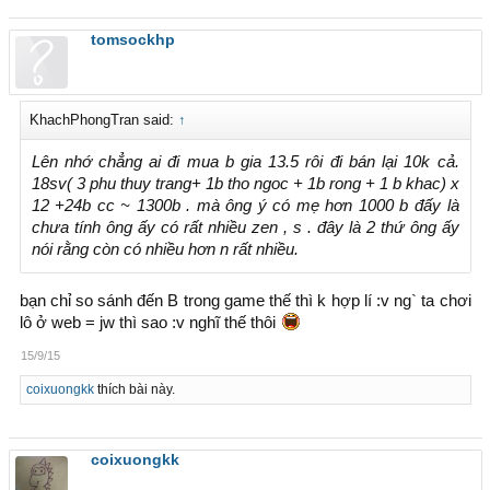
tomsockhp
KhachPhongTran said:
↑
Lên nhớ chẳng ai đi mua b gia 13.5 rôi đi bán lại 10k cả.
18sv( 3 phu thuy trang+ 1b tho ngoc + 1b rong + 1 b khac) x
12 +24b cc ~ 1300b . mà ông ý có mẹ hơn 1000 b đấy là
chưa tính ông ấy có rất nhiều zen , s . đây là 2 thứ ông ấy
nói rằng còn có nhiều hơn n rất nhiều.
bạn chỉ so sánh đến B trong game thế thì k hợp lí :v ng` ta chơi
lô ở web = jw thì sao :v nghĩ thế thôi
15/9/15
coixuongkk
thích bài này.
coixuongkk