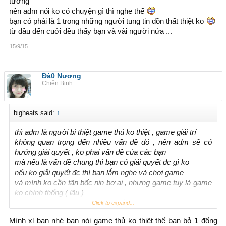
tưởng
nên adm nói ko có chuyện gì thì nghe thế
bạn có phải là 1 trong những người tung tin đồn thất thiệt ko
từ đầu đến cuới đều thấy bạn và vài người nửa ...
15/9/15
Đà0 Nương
Chiến Binh
bigheats said:
↑
thì adm là người bi thiệt game thủ ko thiệt , game giải trí
không quan trọng đến nhiều vấn đề đó , nên adm sẽ có
hướng giải quyết , ko phai vấn đề của các bạn
mà nếu là vấn đề chung thì bạn có giải quyết đc gì ko
nếu ko giải quyết đc thì bạn lắm nghe và chơi game
và mình ko cần tân bốc nịn bợ ai , nhưng game tuy là game
ko chính thống ( lậu )
nhưng đã tồn tại 12 Nam , đc nhiều người trong và ngoài tin
Click to expand...
tưởng
Mình xl bạn nhé bạn nói game thủ ko thiệt thế bạn bỏ 1 đống
nên adm nói ko có chuyện gì thì nghe thế