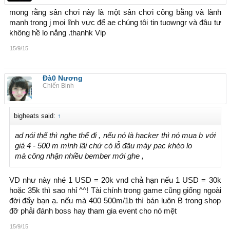
mong rằng sân chơi này là một sân chơi công bằng và lành
mạnh trong j mọi lĩnh vực để ae chúng tôi tin tuowngr và đâu tư
không hề lo nắng .thanhk Vip
15/9/15
Đà0 Nương
Chiến Binh
bigheats said:
↑
ad nói thế thì nghe thế đi , nếu nó là hacker thì nó mua b với
giá 4 - 500 m mình lãi chứ có lỗ đâu máy pac khéo lo
mà công nhận nhiều bember mới ghe ,
VD như này nhé 1 USD = 20k vnd chả hạn nếu 1 USD = 30k
hoặc 35k thì sao nhỉ ^^! Tài chính trong game cũng giống ngoài
đời đấy bạn ạ. nếu mà 400 500m/1b thì bán luôn B trong shop
đỡ phải đánh boss hay tham gia event cho nó mệt
15/9/15