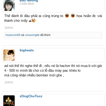
Đà0 Nương
Chiến Binh
Thế đánh lô đâu phải ai cũng trúng to
họa hoằn đc vài
thánh chứ mấy
15/9/15
hoancon89
và
coixuongkk
đã thích.
bigheats
ad nói thế thì nghe thế đi , nếu nó là hacker thì nó mua b với giá
4 - 500 m mình lãi chứ có lỗ đâu máy pac khéo lo
mà công nhận nhiều bember mới ghe ,
15/9/15
zOngChuTocz