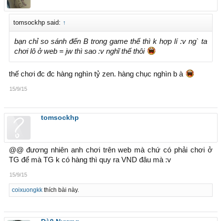
tomsockhp said:
↑
bạn chỉ so sánh đến B trong game thế thì k hợp lí :v ng` ta
chơi lô ở web = jw thì sao :v nghĩ thế thôi
thế chơi đc đc hàng nghìn tỷ zen. hàng chục nghìn b à
15/9/15
tomsockhp
@@ đương nhiên anh chơi trên web mà chứ có phải chơi ở
TG để mà TG k có hàng thì quy ra VND đâu mà :v
15/9/15
coixuongkk
thích bài này.