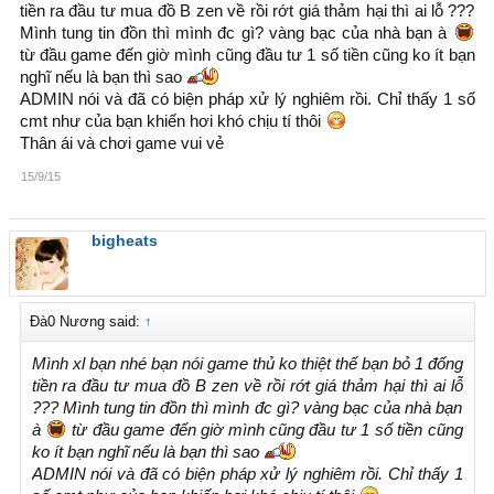
tiền ra đầu tư mua đồ B zen về rồi rớt giá thảm hại thì ai lỗ ???
bạn có phải là 1 trong những người tung tin đồn thất thiệt ko
Mình tung tin đồn thì mình đc gì? vàng bạc của nhà bạn à
từ đầu game đến giờ mình cũng đầu tư 1 số tiền cũng ko ít bạn
từ đầu đến cuới đều thấy bạn và vài người nửa ...
nghĩ nếu là bạn thì sao
ADMIN nói và đã có biện pháp xử lý nghiêm rồi. Chỉ thấy 1 số
cmt như của bạn khiến hơi khó chịu tí thôi
Thân ái và chơi game vui vẻ
15/9/15
bigheats
Đà0 Nương said:
↑
Mình xl bạn nhé bạn nói game thủ ko thiệt thế bạn bỏ 1 đống
tiền ra đầu tư mua đồ B zen về rồi rớt giá thảm hại thì ai lỗ
??? Mình tung tin đồn thì mình đc gì? vàng bạc của nhà bạn
à
từ đầu game đến giờ mình cũng đầu tư 1 số tiền cũng
ko ít bạn nghĩ nếu là bạn thì sao
ADMIN nói và đã có biện pháp xử lý nghiêm rồi. Chỉ thấy 1