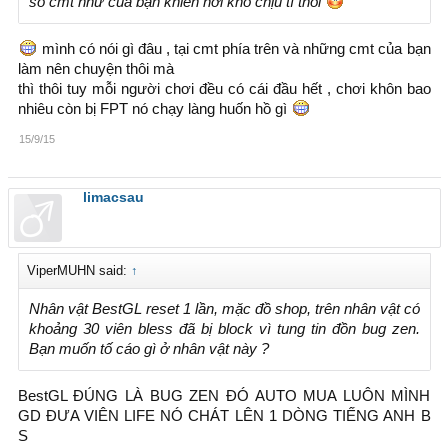
số cmt như của bạn khiến hơi khó chịu tí thôi
mình có nói gì đâu , tại cmt phía trên và những cmt của bạn
làm nên chuyện thôi mà
thì thôi tuy mỗi người chơi đều có cái đầu hết , chơi khôn bao
nhiêu còn bị FPT nó chạy làng huốn hồ gì
15/9/15
limacsau
ViperMUHN said:
↑
Nhân vật BestGL reset 1 lần, mặc đồ shop, trên nhân vật có
khoảng 30 viên bless đã bị block vì tung tin đồn bug zen.
Bạn muốn tố cáo gì ở nhân vật này ?
BestGL ĐÚNG LÀ BUG ZEN ĐÓ AUTO MUA LUÔN MÌNH
GD ĐƯA VIÊN LIFE NÓ CHÁT LÊN 1 DÒNG TIẾNG ANH B
S