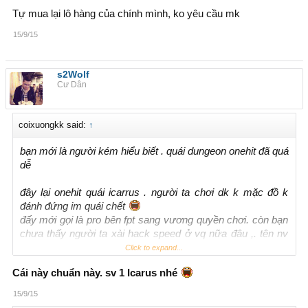
Tự mua lại lô hàng của chính mình, ko yêu cầu mk
15/9/15
s2Wolf
Cư Dân
coixuongkk said:
↑
bạn mới là người kém hiểu biết . quái dungeon onehit đã quá
dễ
đây lại onehit quái icarrus . người ta chơi dk k mặc đồ k
đánh đứng im quái chết
đấy mới gọi là pro bên fpt sang vương quyền chơi. còn bạn
chưa thấy người ta xài hack speed ở vq nữa đâu ,. tên nv
BestGl
Click to expand...
Cái này chuẩn này. sv 1 Icarus nhé
15/9/15