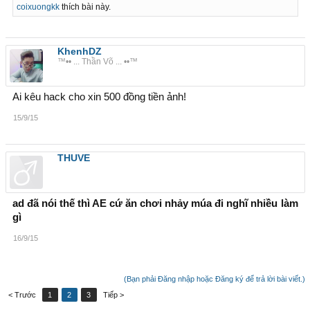
coixuongkk
thích bài này.
KhenhDZ
™•• ... Thần Võ ... ••™
Ai kêu hack cho xin 500 đồng tiền ảnh!
15/9/15
THUVE
ad đã nói thế thì AE cứ ăn chơi nhảy múa đi nghĩ nhiều làm
gì
16/9/15
(Bạn phải Đăng nhập hoặc Đăng ký để trả lời bài viết.)
< Trước
1
2
3
Tiếp >