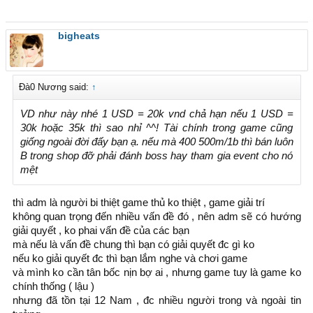
bigheats
Đà0 Nương said:
↑
VD như này nhé 1 USD = 20k vnd chả hạn nếu 1 USD =
30k hoặc 35k thì sao nhỉ ^^! Tài chính trong game cũng
giống ngoài đời đấy bạn ạ. nếu mà 400 500m/1b thì bán luôn
B trong shop đỡ phải đánh boss hay tham gia event cho nó
mệt
thì adm là người bi thiệt game thủ ko thiệt , game giải trí
không quan trọng đến nhiều vấn đề đó , nên adm sẽ có hướng
giải quyết , ko phai vấn đề của các bạn
mà nếu là vấn đề chung thì bạn có giải quyết đc gì ko
nếu ko giải quyết đc thì bạn lắm nghe và chơi game
và mình ko cần tân bốc nịn bợ ai , nhưng game tuy là game ko
chính thống ( lậu )
nhưng đã tồn tại 12 Nam , đc nhiều người trong và ngoài tin