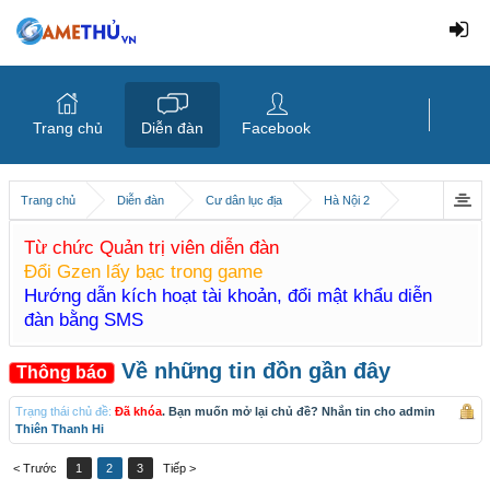
Trang chủ
Diễn đàn
Facebook
Trang chủ
Diễn đàn
Cư dân lục địa
Hà Nội 2
Từ chức Quản trị viên diễn đàn
Đổi Gzen lấy bạc trong game
Hướng dẫn kích hoạt tài khoản, đổi mật khẩu diễn
đàn bằng SMS
Về những tin đồn gần đây
Thông báo
Trạng thái chủ đề:
Đã khóa
. Bạn muốn mở lại chủ đề? Nhắn tin cho admin
Thiên Thanh Hi
< Trước
1
2
3
Tiếp >