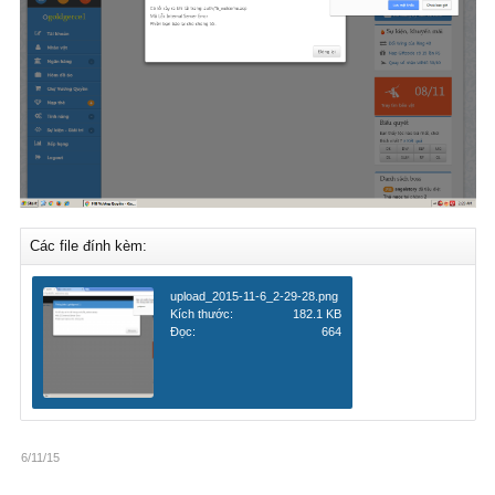
Các file đính kèm:
upload_2015-11-6_2-29-28.png
Kích thước:
182.1 KB
Đọc:
664
6/11/15