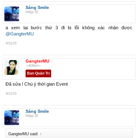
Sáng Smile
Hiệp Sĩ
a xem lại bước thứ 3 đi bị lỗi không xác nhận được
@GangterMU
6/11/15
GangterMU
-=Killer=-
Ban Quản Trị
Đã sửa ! Chú ý thời gian Event
6/11/15
Sáng Smile
Hiệp Sĩ
GangterMU said:
↑