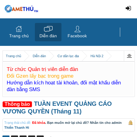
Trang chủ
Diễn đàn
Facebook
Trang chủ
Diễn đàn
Cư dân lục địa
Hà Nội 2
Từ chức Quản trị viên diễn đàn
Đổi Gzen lấy bạc trong game
Hướng dẫn kích hoạt tài khoản, đổi mật khẩu diễn
đàn bằng SMS
TUẦN EVENT QUẢNG CÁO
Thông báo
VƯƠNG QUYỀN (Tháng 11)
Trạng thái chủ đề:
Đã khóa
. Bạn muốn mở lại chủ đề? Nhắn tin cho admin
Thiên Thanh Hi