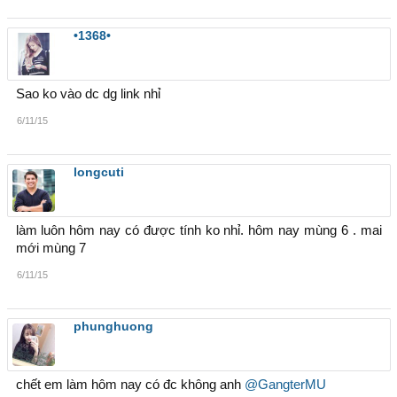
•1368•
Sao ko vào dc dg link nhỉ
6/11/15
longcuti
làm luôn hôm nay có được tính ko nhỉ. hôm nay mùng 6 . mai
mới mùng 7
6/11/15
phunghuong
chết em làm hôm nay có đc không anh
@GangterMU