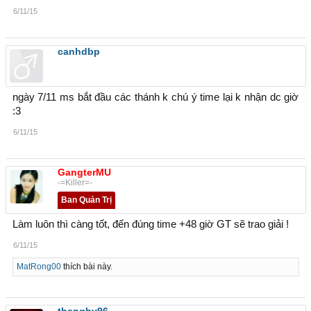
6/11/15
canhdbp
ngày 7/11 ms bắt đầu các thánh k chú ý time lại k nhận dc giờ
:3
6/11/15
GangterMU
-=Killer=-
Ban Quản Trị
Làm luôn thì càng tốt, đến đúng time +48 giờ GT sẽ trao giải !
6/11/15
MatRong00
thích bài này.