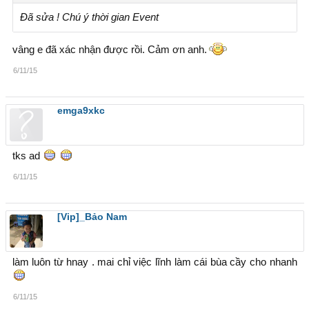
Đã sửa ! Chú ý thời gian Event
vâng e đã xác nhận được rồi. Cảm ơn anh.
6/11/15
emga9xkc
tks ad
6/11/15
[Vip]_Bảo Nam
làm luôn từ hnay . mai chỉ việc lĩnh làm cái bùa cầy cho nhanh
6/11/15