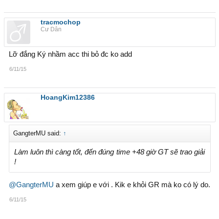
tracmochop
Cư Dân
Lỡ đắng Ký nhầm acc thi bỏ đc ko add
6/11/15
HoangKim12386
GangterMU said:
↑
Làm luôn thì càng tốt, đến đúng time +48 giờ GT sẽ trao giải
!
@GangterMU
a xem giúp e với . Kik e khỏi GR mà ko có lý do.
6/11/15