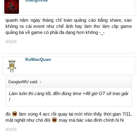
thanghv96
quanh năm ngày tháng chỉ toàn quảng cáo bằng share, sao
không ra cái event như chế ảnh hay làm thơ làm clip game
quảng bá về game có phải đa dạng hơn không -_-
6/11/15
KoMacQuan
GangterMU said:
↑
Làm luôn thì càng tốt, đến đúng time +48 giờ GT sẽ trao giải
!
đù
làm xong 4 acc rồi quay lại mới nhìn thấy thời gian 7/11,
mặt nghệt như chó đói
may mà bác vào đính chính hi hi
6/11/15