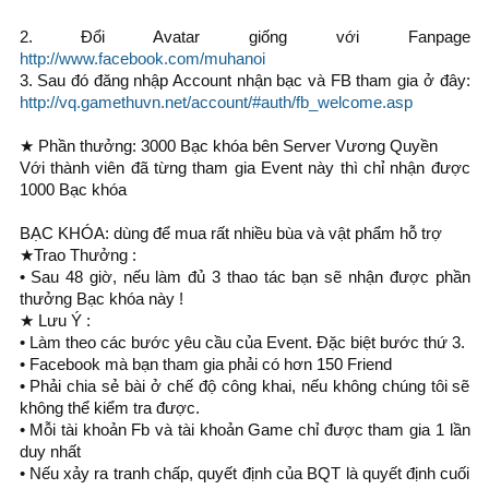
2. Đổi Avatar giống với Fanpage
http://www.facebook.com/muhanoi
3. Sau đó đăng nhập Account nhận bạc và FB tham gia ở đây:
http://vq.gamethuvn.net/account/#auth/fb_welcome.asp
★ Phần thưởng: 3000 Bạc khóa bên Server Vương Quyền
Với thành viên đã từng tham gia Event này thì chỉ nhận được
1000 Bạc khóa
BẠC KHÓA: dùng để mua rất nhiều bùa và vật phẩm hỗ trợ
★Trao Thưởng :
• Sau 48 giờ, nếu làm đủ 3 thao tác bạn sẽ nhận được phần
thưởng Bạc khóa này !
★ Lưu Ý :
• Làm theo các bước yêu cầu của Event. Đặc biệt bước thứ 3.
• Facebook mà bạn tham gia phải có hơn 150 Friend
• Phải chia sẻ bài ở chế độ công khai, nếu không chúng tôi sẽ
không thể kiểm tra được.
• Mỗi tài khoản Fb và tài khoản Game chỉ được tham gia 1 lần
duy nhất
• Nếu xảy ra tranh chấp, quyết định của BQT là quyết định cuối