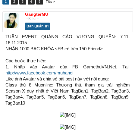
1
2
3
4
5
Tiếp >
GangterMU
-=Killer=-
Ban Quản Trị
TUẦN EVENT QUẢNG CÁO VƯƠNG QUYỀN: 7.11-
16.11.2015
NHẬN 1000 BẠC KHÓA <FB có trên 150 Friend>
Các bước thực hiện:
1. Nhấp vào Avatar của FB GamethuVN.Net. Tại:
http://www.facebook.com/muhanoi
Like ảnh Avatar và chia sẻ bài post này với nội dung:
Class thứ 8 Muonline: Thương thủ, tham gia trải nghiệm
Season X duy nhất ở Việt Nam TagBạn1, TagBạn2, TagBạn3,
TagBạn4, TagBạn5, TagBạn6, TagBạn7, TagBạn8, TagBạn9,
TagBạn10