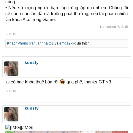
cùng.
• Nếu số lượng người bạn Tag trùng lặp quá nhiều. Chúng tôi
sẽ cảnh cáo lần đầu là không phát thưởng, nếu tái phạm nhiều
lần khóa Acc trong Game.
Last edited:
6/11/15
5/11/15
KhachPhongTran
,
anhhaitb1
và
emga9xkc
đã thích.
kunsty
lại có bạc khóa thuê bùa rồi
qua phế, thanks GT <3
6/11/15
kunsty
[/IMG]