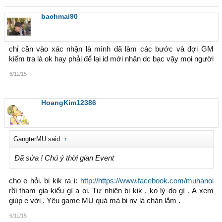
bachmai90
chỉ cần vào xác nhận là mình đã làm các bước và đợi GM
kiểm tra là ok hay phải để lại id mới nhận dc bạc vậy mọi người
6/11/15
HoangKim12386
GangterMU said:
↑
Đã sửa ! Chú ý thời gian Event
cho e hỏi. bị kik ra i:
http://https://www.facebook.com/muhanoi
rồi tham gia kiểu gì a oi. Tự nhiên bị kik , ko lý do gì . A xem
giúp e với . Yêu game MU quá mà bị nv là chán lắm .
6/11/15