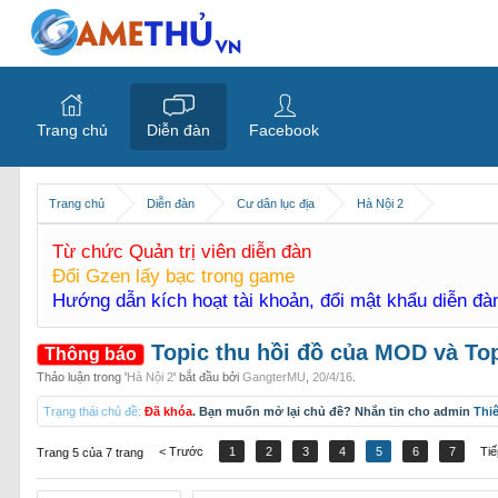
Trang chủ
Diễn đàn
Facebook
Trang chủ
Diễn đàn
Cư dân lục địa
Hà Nội 2
Từ chức Quản trị viên diễn đàn
Đổi Gzen lấy bạc trong game
Hướng dẫn kích hoạt tài khoản, đổi mật khẩu diễn đ
Topic thu hồi đồ của MOD và To
Thông báo
Thảo luận trong '
Hà Nội 2
' bắt đầu bởi
GangterMU
,
20/4/16
.
Trạng thái chủ đề:
Đã khóa
. Bạn muốn mở lại chủ đề? Nhắn tin cho admin
Thi
< Trước
1
2
3
4
5
6
7
Tiế
Trang 5 của 7 trang