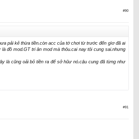
#90
ưa pải kẻ thừa tiền.còn acc của tớ chơi từ trước đến gìơ đã ai
y là đồ mod.GT tri ân mod mà thôu.cai nay tôi cung sai.nhưng
ây là cũng oải bỏ tiền ra để sở hũư nó.cậu cung đã từng như
#91