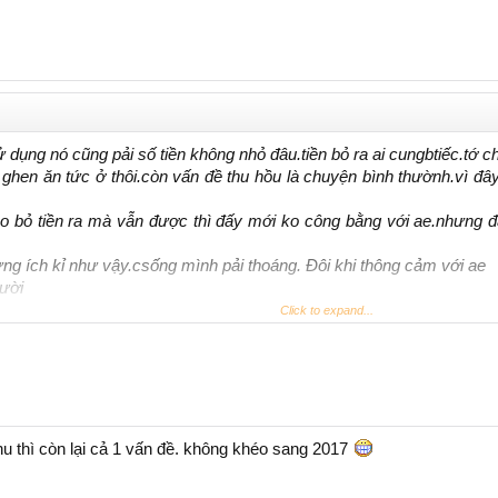
dụng nó cũng pải số tiền không nhỏ đâu.tiền bỏ ra ai cungbtiếc.tớ ch
 ghen ăn tức ở thôi.còn vấn đề thu hồu là chuyện bình thườnh.vì đâ
ko bỏ tiền ra mà vẫn được thì đấy mới ko công bằng với ae.nhưng đ
ừng ích kỉ như vậy.csống mình pải thoáng. Đôi khi thông cảm với ae
ười
Click to expand...
ược nhiều thứ khác.
vẻ.lên ae đừng vào nói linh tinh làm loang pic của GT.
hu thì còn lại cả 1 vấn đề. không khéo sang 2017