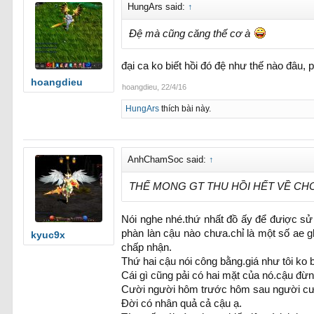
HungArs said:
↑
Đệ mà cũng căng thế cơ à
đại ca ko biết hồi đó đệ như thế nào đâu, 
hoangdieu
hoangdieu
,
22/4/16
HungArs
thích bài này.
AnhChamSoc said:
↑
THẾ MONG GT THU HỒI HẾT VỀ CHO
Nói nghe nhé.thứ nhất đồ ấy để đưiợc sử d
phàn làn cậu nào chưa.chỉ là một số ae g
kyuc9x
chấp nhận.
Thứ hai cậu nói công bằng.giá như tôi ko
Cái gì cũng pải có hai mặt của nó.cậu đừn
Cười người hôm trước hôm sau người c
Đời có nhân quả cả cậu ạ.