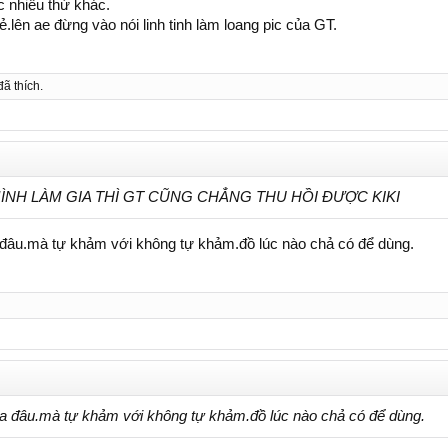
c nhiều thứ khác.
.lên ae đừng vào nói linh tinh làm loang pic của GT.
ã thích.
MÌNH LÀM GIA THÌ GT CŨNG CHẲNG THU HỒI ĐƯỢC KIKI
ya đâu.mà tự khảm với không tự khảm.đồ lúc nào chả có để dùng.
âya đâu.mà tự khảm với không tự khảm.đồ lúc nào chả có để dùng.