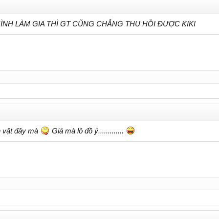
MÌNH LÀM GIA THÌ GT CŨNG CHẲNG THU HỒI ĐƯỢC KIKI
n vật đây mà
Giá mà lô đồ ý.............