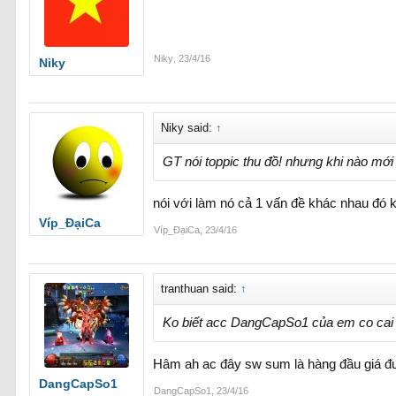
Niky
,
23/4/16
Niky
Niky said:
↑
GT nói toppic thu đồ! nhưng khi nào mới
nói với làm nó cả 1 vấn đề khác nhau đó ki
Víp_ĐạiCa
Víp_ĐạiCa
,
23/4/16
tranthuan said:
↑
Ko biết acc DangCapSo1 của em co cai sw
Hâm ah ac đây sw sum là hàng đầu giá đ
DangCapSo1
DangCapSo1
,
23/4/16