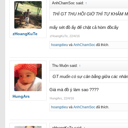
AnhChamSoc said:
↑
THÌ GT THU HỒI GIỜ THÌ TỰ KHẢM 
mấy sét đồ ấy để chặt cả hòm đồcấy
zHoangKuTe
zHoangKuTe
,
22/4/16
hoangdieu
và
AnhChamSoc
đã thích.
Thu Muộn said:
↑
GT muốn có sự cân bằng giữa các nhâ
Giá mà đồ ý làm sao ????
HungArs
HungArs
,
22/4/16
hoangdieu
và
AnhChamSoc
đã thích.
zHoangKuTe said:
↑