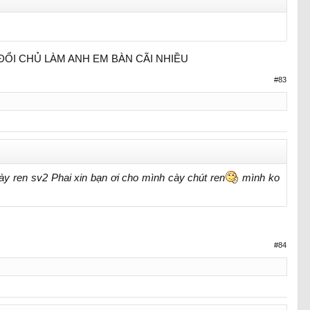
ĐỔI CHỦ LÀM ANH EM BÀN CÃI NHIỀU
#83
ày ren sv2 Phai xin bạn ơi cho mình cày chút ren
mình ko
#84