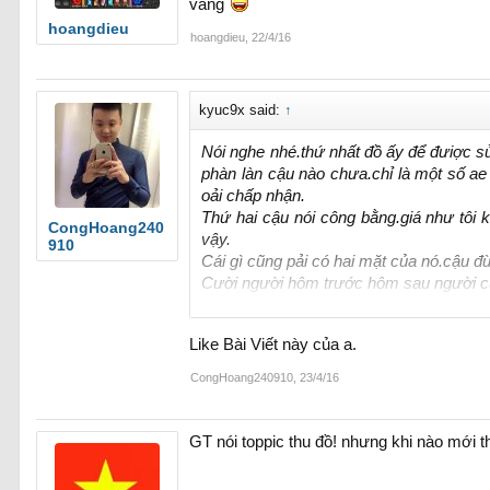
vâng
hoangdieu
hoangdieu
,
22/4/16
kyuc9x said:
↑
Nói nghe nhé.thứ nhất đồ ấy để đưiợc sử 
phàn làn cậu nào chưa.chỉ là một số ae
oải chấp nhận.
Thứ hai cậu nói công bằng.giá như tôi 
CongHoang240
vậy.
910
Cái gì cũng pải có hai mặt của nó.cậu đ
Cười người hôm trước hôm sau người c
Đời có nhân quả cả cậu ạ.
Tíw mất cái này.nhưng biết đâu tớ lại đ
Like Bài Viết này của a.
Luật nhân quả.lên GT có thunhồi vẫn vui 
CongHoang240910
,
23/4/16
GT nói toppic thu đồ! nhưng khi nào mới t