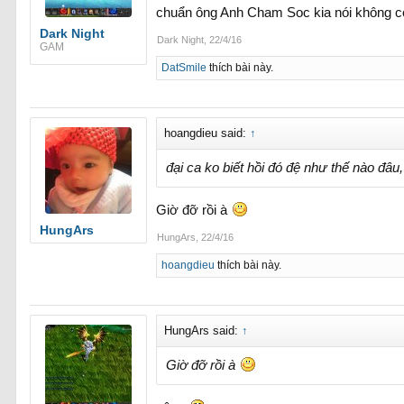
chuẩn ông Anh Cham Soc kia nói không có t
Dark Night
Dark Night
,
22/4/16
GAM
DatSmile
thích bài này.
hoangdieu said:
↑
đại ca ko biết hồi đó đệ như thế nào đâu,
Giờ đỡ rồi à
HungArs
HungArs
,
22/4/16
hoangdieu
thích bài này.
HungArs said:
↑
Giờ đỡ rồi à