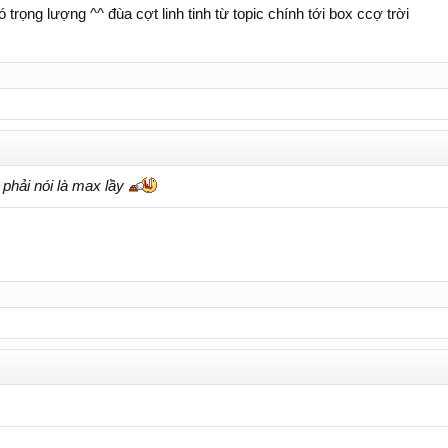
rọng lượng ^^ đùa cợt linh tinh từ topic chính tới box ccợ trời
 phải nói là max lầy