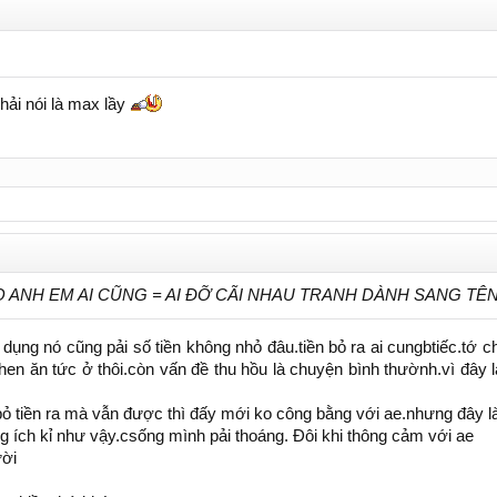
phải nói là max lầy
 ANH EM AI CŨNG = AI ĐỠ CÃI NHAU TRANH DÀNH SANG TÊN
ụng nó cũng pải số tiền không nhỏ đâu.tiền bỏ ra ai cungbtiếc.tớ ch
hen ăn tức ở thôi.còn vấn đề thu hồu là chuyện bình thườnh.vì đây 
 bỏ tiền ra mà vẫn được thì đấy mới ko công bằng với ae.nhưng đây l
g ích kỉ như vậy.csống mình pải thoáng. Đôi khi thông cảm với ae
ười