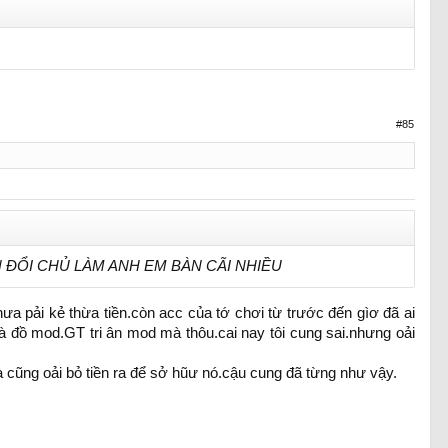
#85
 ĐỔI CHỦ LÀM ANH EM BÀN CÃI NHIỀU
ưa pải kẻ thừa tiền.còn acc của tớ chơi từ trước đến gìơ đã ai
là đồ mod.GT tri ân mod mà thôu.cai nay tôi cung sai.nhưng oải
à cũng oải bỏ tiền ra để sở hũư nó.cậu cung đã từng như vậy.