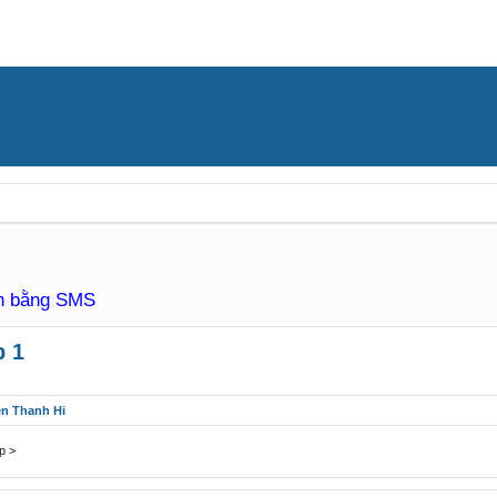
àn bằng SMS
p 1
ên Thanh Hi
p >