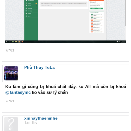
7/7/21
Phù Thủy TuLa
Ko làm gì cũng bị khoá chát đây, ko All mà còn bị khoá
@fantasymc
ko vào sử lý chán
7/7/21
xinhaythaemnhe
Tân Thủ