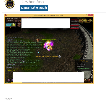
《♡Siêu☆Cấp♡》
Người Kiểm Duyệt
21/9/20