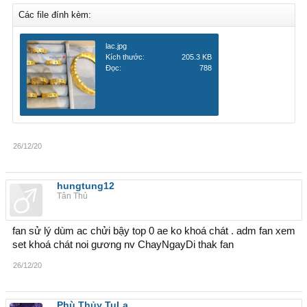
Các file đính kèm:
lac.jpg
Kích thước:
205.3 KB
Đọc:
788
26/12/20
hungtung12
Tân Thủ
fan sử lý dùm ac chửi bậy top 0 ae ko khoá chát . adm fan xem
set khoá chát noi gương nv ChayNgayDi thak fan
26/12/20
Phù Thủy TuLa