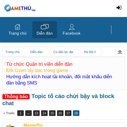
Trang chủ
Diễn đàn
Facebook
Trang chủ
Diễn đàn
Cư dân lục địa
Hà Nội 2
Từ chức Quản trị viên diễn đàn
Đổi Gzen lấy bạc trong game
Hướng dẫn kích hoạt tài khoản, đổi mật khẩu diễn
đàn bằng SMS
Topic tố cáo chửi bậy và block
Thông báo
chat
< Trước
1
←
13
14
15
16
17
18
MasterPie