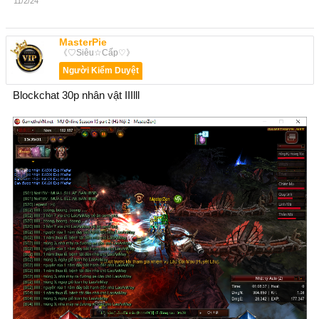
11/2/24
MasterPie
《♡Siêu☆Cấp♡》
Người Kiểm Duyệt
Blockchat 30p nhân vật IIIlll