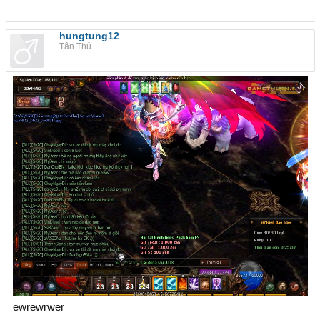
hungtung12
Tân Thủ
ewrewrwer