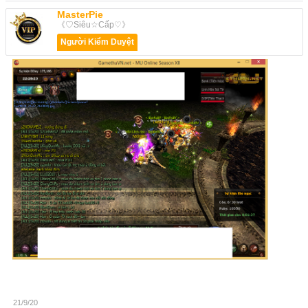
MasterPie
《♡Siêu☆Cấp♡》
Người Kiểm Duyệt
21/9/20