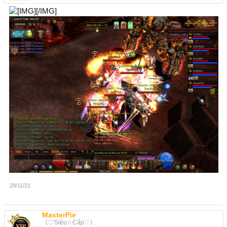
[/IMG]
29/11/21
MasterPie
《♡Siêu☆Cấp♡》