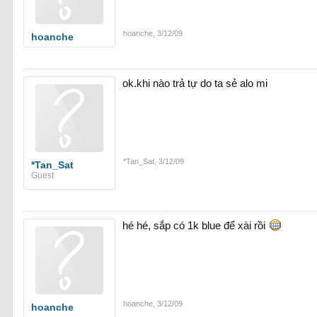
hoanche
,
3/12/09
hoanche
ok.khi nào trả tự do ta sẻ alo mi
*Tan_Sat
,
3/12/09
*Tan_Sat
Guest
hé hé, sắp có 1k blue để xài rồi
hoanche
,
3/12/09
hoanche