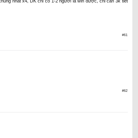
hủng nhất x4, DK chỉ có 1-2 người là win được, chỉ cần 3k tiết
#61
#62