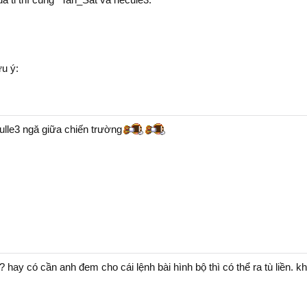
ả tỉ thí cùng *Tan_Sat và hecule3:
ưu ý:
dù kết quả cuối cùng thắng thua thế nào thì nahf cái vẫn sẽ khô
culle3 ngă giữa chiến trường
 hay có cần anh đem cho cái lệnh bài hình bộ thì có thể ra tù liền. k