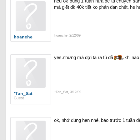
nếu ok đúng 1 tuần nữa để ta chuyển sang
mà giết dk 40k tiết ko phản đan chết, he h
hoanche
,
2/12/09
hoanche
yes.nhưng mà đợi ta ra tù đả
.khi nào
*Tan_Sat
,
3/12/09
*Tan_Sat
Guest
ok, nhớ đúng hẹn nhé, báo trước 1 tuần để 