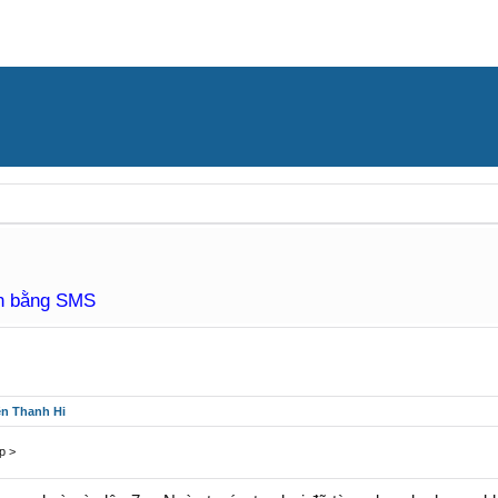
àn bằng SMS
ên Thanh Hi
p >