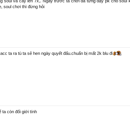
 soul và cày lên 7x,. Ngày trước ta chơi đã từng dạy pk cho soul k
e, soul chơi thì đừng hỏi
 acc ta ra tù ta sẻ hen ngày quyết đấu.chuẩn bị mất 2k blu đi
ta còn đổi giới tính