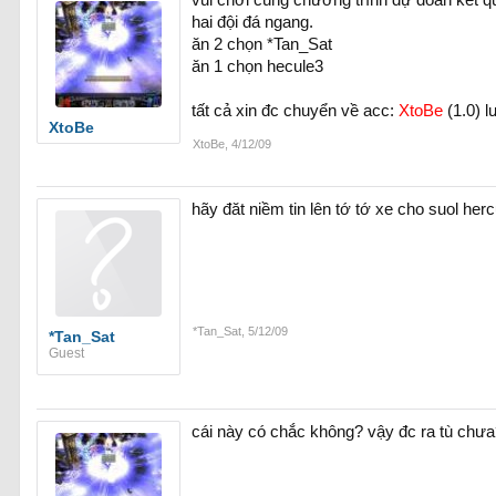
vui chơi cùng chương trình dự đoán kết qu
hai đội đá ngang.
ăn 2 chọn *Tan_Sat
ăn 1 chọn hecule3
tất cả xin đc chuyển về acc:
XtoBe
(1.0) l
XtoBe
XtoBe
,
4/12/09
hãy đăt niềm tin lên tớ tớ xe cho suol her
*Tan_Sat
,
5/12/09
*Tan_Sat
Guest
cái này có chắc không? vậy đc ra tù chưa?