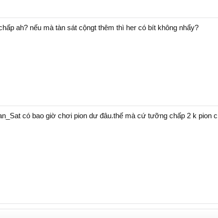
chấp ah? nếu mà tàn sát cộngt thêm thì her có bít không nhẩy?
tan_Sat có bao giờ chơi pion dư đâu.thế mà cứ tưỡng chấp 2 k pion 