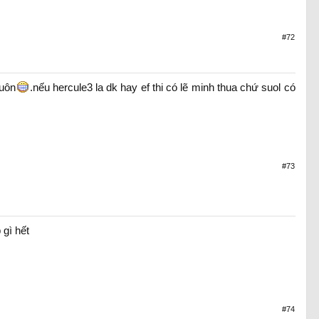
#72
luôn
.nếu hercule3 la dk hay ef thi có lẽ minh thua chứ suol có
#73
 gì hết
#74