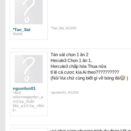
*Tan_Sat
,
4/12/09
*Tan_Sat
Guest
Tàn sát chọn 1 ăn 2
Hecule3 Chọn 1 ăn 1.
Hercule3 chấp hòa Thua nửa
tỉ lệ cá cược kìa Ai theo??????????
(Nói Vui chứ cùng biết gì về bóng đá
)
nguoilun01
<font
nguoilun01
,
4/12/09
color=magenta>_๑
۩۞۩๑_Xuân
Mai_๑۩۞۩๑_</fon
t>