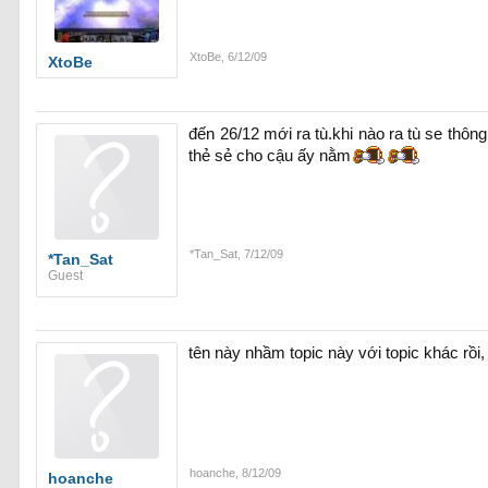
XtoBe
,
6/12/09
XtoBe
đến 26/12 mới ra tù.khi nào ra tù se thông
thẻ sẻ cho cậu ấy nằm
*Tan_Sat
,
7/12/09
*Tan_Sat
Guest
tên này nhầm topic này với topic khác rồi, 
hoanche
,
8/12/09
hoanche