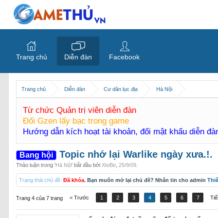
Trang chủ
Diễn đàn
Facebook
Trang chủ
Diễn đàn
Cư dân lục địa
Hà Nội
Từ chức Quản trị viên diễn đàn
Đổi Gzen lấy bạc trong game
Hướng dẫn kích hoạt tài khoản, đổi mật khẩu diễn đ
Topic nhớ lại Warlike ngày xưa.!.
Bang hội
Thảo luận trong '
Hà Nội
' bắt đầu bởi
XtoBe
,
25/9/09
.
Trạng thái chủ đề:
Đã khóa
. Bạn muốn mở lại chủ đề? Nhắn tin cho admin
Thi
< Trước
1
2
3
4
5
6
7
Tiế
Trang 4 của 7 trang