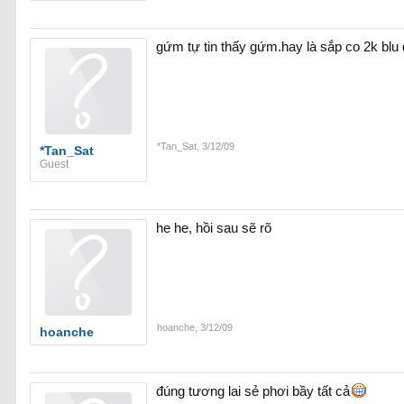
gứm tự tin thấy gứm.hay là sắp co 2k blu
*Tan_Sat
,
3/12/09
*Tan_Sat
Guest
he he, hồi sau sẽ rõ
hoanche
,
3/12/09
hoanche
đúng tương lai sẻ phơi bầy tất cả