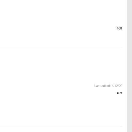
#68
Last edited:
4/12/09
#69