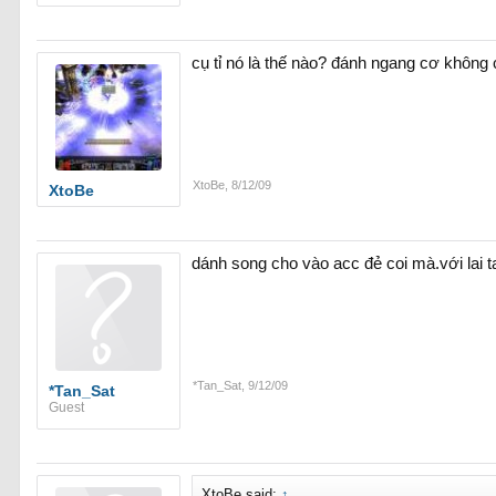
cụ tỉ nó là thế nào? đánh ngang cơ không 
XtoBe
,
8/12/09
XtoBe
dánh song cho vào acc đẻ coi mà.với lai 
*Tan_Sat
,
9/12/09
*Tan_Sat
Guest
XtoBe said:
↑