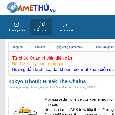
Trang chủ
Diễn đàn
Facebook
Trang chủ
Diễn đàn
Cộng đồng GamethuVN
Thảo luận game
Từ chức Quản trị viên diễn đàn
Đổi Gzen lấy bạc trong game
Hướng dẫn kích hoạt tài khoản, đổi mật khẩu diễn đ
Tokyo Ghoul: Break The Chains
Thảo luận trong '
Thảo luận game khác
' bắt đầu bởi
solismeow
,
10/11/23
.
Mọi người đã nghe về con game mới Toky
như sau:
Nếu bạn tải file APK trực tiếp theo đường
đầu 0,99$ bạn có thể mua nó với giá chỉ 0