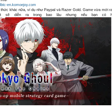
ulbtc-en.komoejoy.com
thức khác nữa, ví dụ như Paypal và Razer Gold. Game vừa mới ra 
ent sẽ diễn ra trong bao lâu nhưng nếu bạn có 