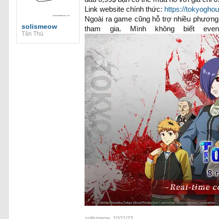
Link website chính thức:
https://tokyogho
Ngoài ra game cũng hỗ trợ nhiều phương 
solismeow
tham gia. Mình không biết ev
Tân Thủ
solismeow
,
10/11/23