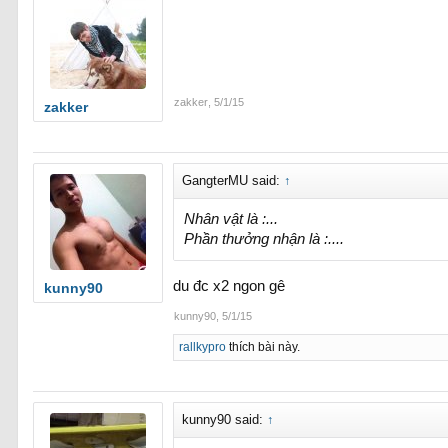
zakker
,
5/1/15
zakker
GangterMU said:
↑
Nhân vật là :...
Phần thưởng nhận là :....
du đc x2 ngon gê
kunny90
kunny90
,
5/1/15
rallkypro
thích bài này.
kunny90 said:
↑