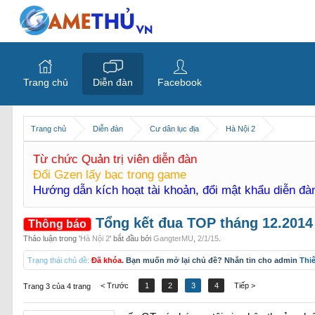
Trang chủ
Diễn đàn
Facebook
Trang chủ
Diễn đàn
Cư dân lục địa
Hà Nội 2
Từ chức Quản trị viên diễn đàn
Đổi Gzen lấy bạc trong game
Hướng dẫn kích hoạt tài khoản, đổi mật khẩu diễn đ
Tổng kết đua TOP tháng 12.2014
Thông báo
Thảo luận trong '
Hà Nội 2
' bắt đầu bởi
GangterMU
,
2/1/15
.
Trạng thái chủ đề:
Đã khóa
. Bạn muốn mở lại chủ đề? Nhắn tin cho admin
Thi
< Trước
1
2
3
4
Tiếp >
Trang 3 của 4 trang