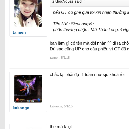
zKhocVoLez said:
↑
nếu GT có ghé qua tôi xin nhận thưởng 
Tên NV : SieuLongVu
phần thưởng nhận : Mũ Thần Long, 4%
taimen
bạn làm gì có tên mà đòi nhận ^^ đi ra c
Dù sao cũng UP cho cậu phiếu vì GT đã 
taimen
,
5/1/15
chắc lại phải đợi 1 tuần như sjc khoá rồi
kakaoga
,
5/1/15
kakaoga
thế mà k lọt