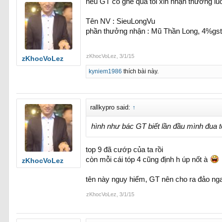
nếu GT có ghé qua tôi xin nhận thưởng lu
Tên NV : SieuLongVu
phần thưởng nhận : Mũ Thần Long, 4%gs
zKhocVoLez
,
3/1/15
zKhocVoLez
kyniem1986
thích bài này.
rallkypro said:
↑
hình như bác GT biết lần đầu mình đua to
top 9 đã cướp của ta rồi
còn mỗi cái tóp 4 cũng định h úp nốt à
zKhocVoLez
tên này nguy hiểm, GT nên cho ra đảo n
zKhocVoLez
,
3/1/15