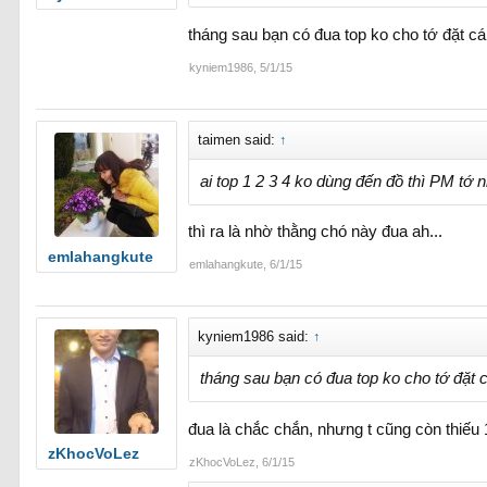
tháng sau bạn có đua top ko cho tớ đặt c
kyniem1986
,
5/1/15
taimen said:
↑
ai top 1 2 3 4 ko dùng đến đồ thì PM tớ 
thì ra là nhờ thằng chó này đua ah...
emlahangkute
emlahangkute
,
6/1/15
kyniem1986 said:
↑
tháng sau bạn có đua top ko cho tớ đặt
đua là chắc chắn, nhưng t cũng còn thiếu
zKhocVoLez
zKhocVoLez
,
6/1/15