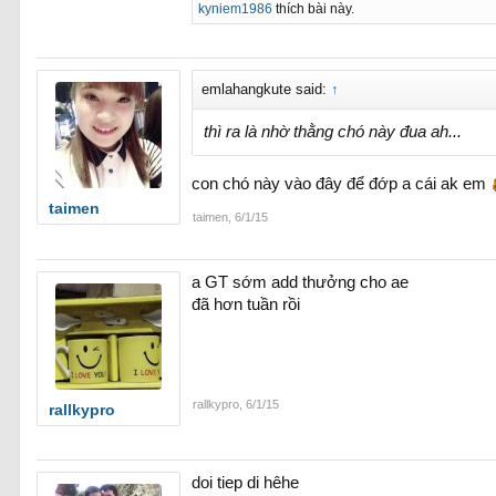
kyniem1986
thích bài này.
emlahangkute said:
↑
thì ra là nhờ thằng chó này đua ah...
con chó này vào đây để đớp a cái ak em
taimen
taimen
,
6/1/15
a GT sớm add thưởng cho ae
đã hơn tuần rồi
rallkypro
,
6/1/15
rallkypro
doi tiep di hêhe