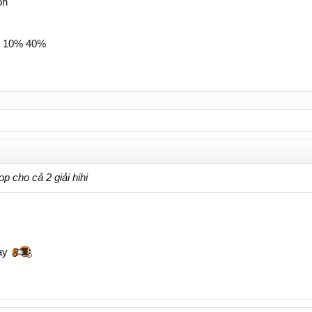
ôn
t 10% 40%
p cho cả 2 giải hihi
gay