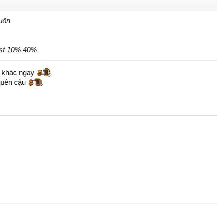
luôn
gst 10% 40%
hỗ khác ngay
quên cậu