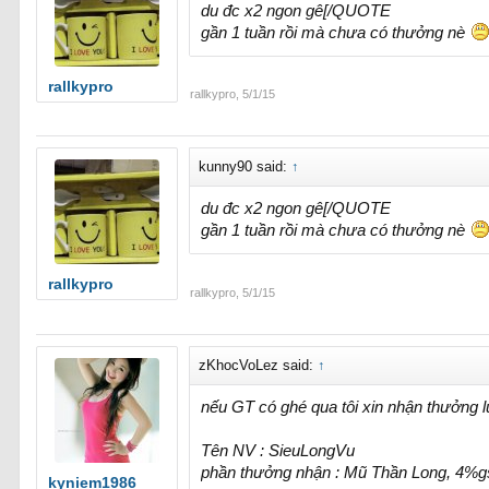
du đc x2 ngon gê[/QUOTE
gần 1 tuần rồi mà chưa có thưởng nè
rallkypro
rallkypro
,
5/1/15
kunny90 said:
↑
du đc x2 ngon gê[/QUOTE
gần 1 tuần rồi mà chưa có thưởng nè
rallkypro
rallkypro
,
5/1/15
zKhocVoLez said:
↑
nếu GT có ghé qua tôi xin nhận thưởng 
Tên NV : SieuLongVu
phần thưởng nhận : Mũ Thần Long, 4%
kyniem1986