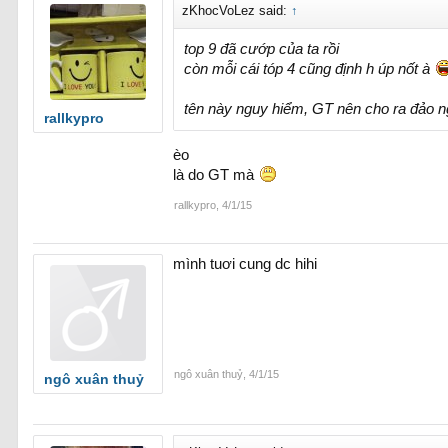
zKhocVoLez said:
↑
top 9 đã cướp của ta rồi
còn mỗi cái tóp 4 cũng định h úp nốt à
tên này nguy hiểm, GT nên cho ra đảo 
rallkypro
èo
là do GT mà
rallkypro
,
4/1/15
mình tuơi cung dc hihi
ngô xuân thuỷ
,
4/1/15
ngô xuân thuỷ