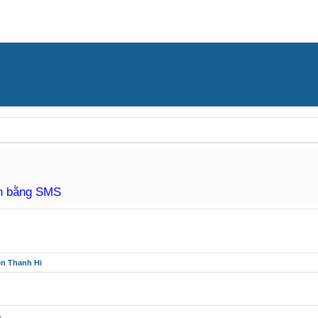
àn bằng SMS
ên Thanh Hi